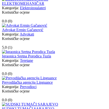
ELEKTROMEHANIČAR
Kategorija:
Elektroinstalateri
Korisničke ocjene
0.0 (
0
)
Advokat Ermin Gačanović
Kategorija:
Advokati
Korisničke ocjene
5.0 (
1
)
Igraonica Sretna Porodica Tuzla
Kategorija:
Teretane
Korisničke ocjene
0.0 (
0
)
Prevodilačka agencija Linguance
Kategorija:
Prevodioci
Korisničke ocjene
0.0 (
0
)
SUDSKI TUMAČI SARAJEVO