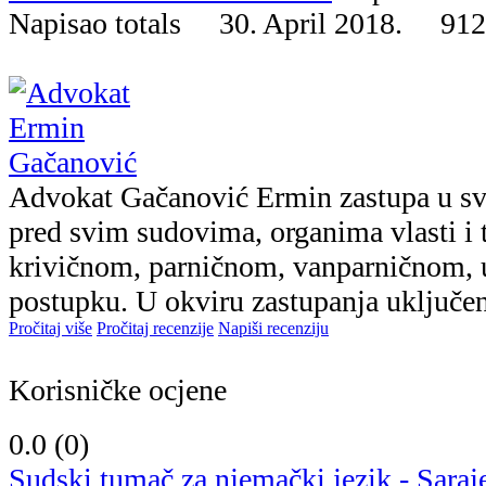
Napisao totals 30. April 2018.
912
Advokat Gačanović Ermin zastupa u s
pred svim sudovima, organima vlasti i 
krivičnom, parničnom, vanparničnom,
postupku. U okviru zastupanja uključeno
Pročitaj više
Pročitaj recenzije
Napiši recenziju
Korisničke ocjene
0.0 (
0
)
Sudski tumač za njemački jezik - Saraj