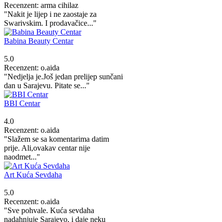
Recenzent: arma cihilaz
"Nakit je lijep i ne zaostaje za
Swarivskim. I prodavačice..."
Babina Beauty Centar
5.0
Recenzent: o.aida
"Nedjelja je.Još jedan prelijep sunčani
dan u Sarajevu. Pitate se..."
BBI Centar
4.0
Recenzent: o.aida
"Slažem se sa komentarima datim
prije. Ali,ovakav centar nije
naodmet..."
Art Kuća Sevdaha
5.0
Recenzent: o.aida
"Sve pohvale. Kuća sevdaha
nadahnjuje Sarajevo, i daje neku