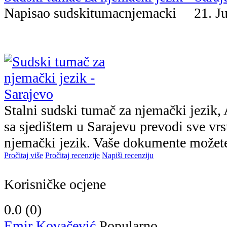
Napisao sudskitumacnjemacki 21. 
Stalni sudski tumač za njemački jezik
sa sjedištem u Sarajevu prevodi sve vr
njemački jezik. Vaše dokumente možete u
Pročitaj više
Pročitaj recenzije
Napiši recenziju
Korisničke ocjene
0.0 (
0
)
Emir Kovačević
Popularno