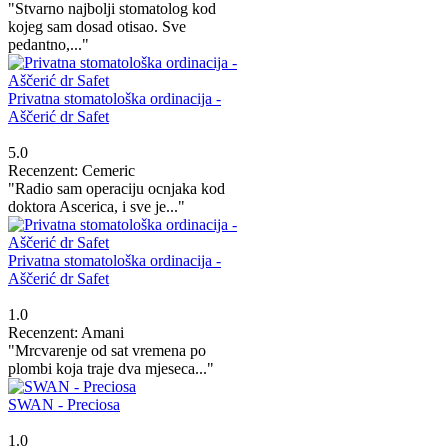
"Stvarno najbolji stomatolog kod
kojeg sam dosad otisao. Sve
pedantno,..."
Privatna stomatološka ordinacija -
Aščerić dr Safet
5.0
Recenzent: Cemeric
"Radio sam operaciju ocnjaka kod
doktora Ascerica, i sve je..."
Privatna stomatološka ordinacija -
Aščerić dr Safet
1.0
Recenzent: Amani
"Mrcvarenje od sat vremena po
plombi koja traje dva mjeseca..."
SWAN - Preciosa
1.0