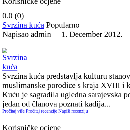
Korisničke ocjene
0.0 (
0
)
Svrzina kuća
Popularno
Napisao admin 1. December 2012
Svrzina kuća predstavlja kulturu stano
muslimanske porodice s kraja XVIII i k
Kuću je sagradila ugledna sarajevska po
jedan od članova poznati kadija...
Pročitaj više
Pročitaj recenzije
Napiši recenziju
Korisničke ocjene