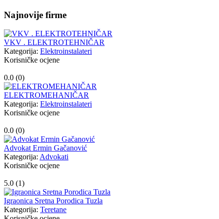
Najnovije firme
VKV . ELEKTROTEHNIČAR
Kategorija:
Elektroinstalateri
Korisničke ocjene
0.0 (
0
)
ELEKTROMEHANIČAR
Kategorija:
Elektroinstalateri
Korisničke ocjene
0.0 (
0
)
Advokat Ermin Gačanović
Kategorija:
Advokati
Korisničke ocjene
5.0 (
1
)
Igraonica Sretna Porodica Tuzla
Kategorija:
Teretane
Korisničke ocjene