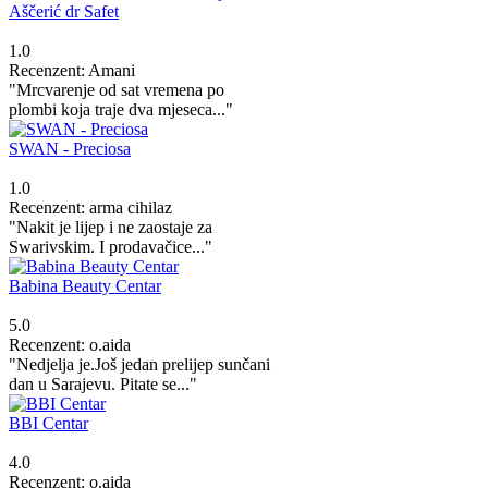
Aščerić dr Safet
1.0
Recenzent: Amani
"Mrcvarenje od sat vremena po
plombi koja traje dva mjeseca..."
SWAN - Preciosa
1.0
Recenzent: arma cihilaz
"Nakit je lijep i ne zaostaje za
Swarivskim. I prodavačice..."
Babina Beauty Centar
5.0
Recenzent: o.aida
"Nedjelja je.Još jedan prelijep sunčani
dan u Sarajevu. Pitate se..."
BBI Centar
4.0
Recenzent: o.aida