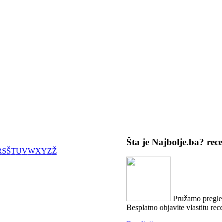
Šta je Najbolje.ba?
rec
R
S
Š
T
U
V
W
X
Y
Z
Ž
Pružamo pregled
Besplatno objavite vlastitu rece