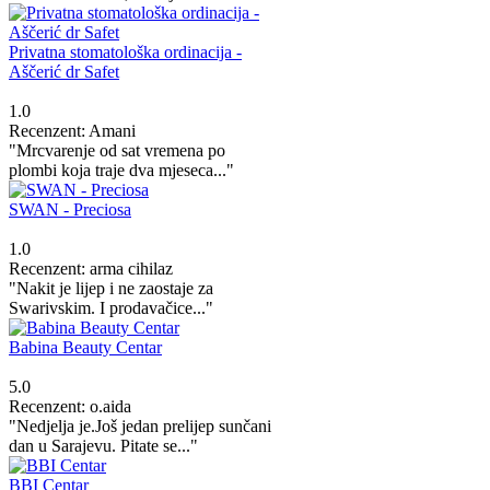
Privatna stomatološka ordinacija -
Aščerić dr Safet
1.0
Recenzent: Amani
"Mrcvarenje od sat vremena po
plombi koja traje dva mjeseca..."
SWAN - Preciosa
1.0
Recenzent: arma cihilaz
"Nakit je lijep i ne zaostaje za
Swarivskim. I prodavačice..."
Babina Beauty Centar
5.0
Recenzent: o.aida
"Nedjelja je.Još jedan prelijep sunčani
dan u Sarajevu. Pitate se..."
BBI Centar