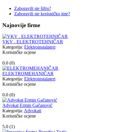
Zaboravili ste šifru?
Zaboravili ste korisničko ime?
Najnovije firme
VKV . ELEKTROTEHNIČAR
Kategorija:
Elektroinstalateri
Korisničke ocjene
0.0 (
0
)
ELEKTROMEHANIČAR
Kategorija:
Elektroinstalateri
Korisničke ocjene
0.0 (
0
)
Advokat Ermin Gačanović
Kategorija:
Advokati
Korisničke ocjene
5.0 (
1
)