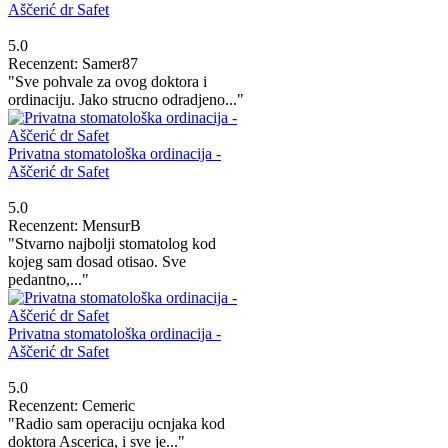
Aščerić dr Safet
5.0
Recenzent: Samer87
"Sve pohvale za ovog doktora i
ordinaciju. Jako strucno odradjeno..."
Privatna stomatološka ordinacija -
Aščerić dr Safet
5.0
Recenzent: MensurB
"Stvarno najbolji stomatolog kod
kojeg sam dosad otisao. Sve
pedantno,..."
Privatna stomatološka ordinacija -
Aščerić dr Safet
5.0
Recenzent: Cemeric
"Radio sam operaciju ocnjaka kod
doktora Ascerica, i sve je..."