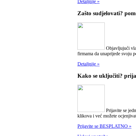
Detaljnije »
Zašto sudjelovati?
pomo
Objavljujući vla
firmama da unaprijede svoju 
Detaljnije »
Kako se uključiti?
prij
Prijavite se jed
klikova i već možete ocjenjivat
Prijavite se BESPLATNO »