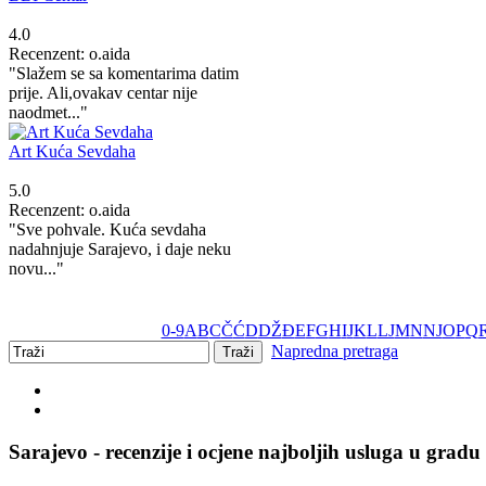
4.0
Recenzent: o.aida
"Slažem se sa komentarima datim
prije. Ali,ovakav centar nije
naodmet..."
Art Kuća Sevdaha
5.0
Recenzent: o.aida
"Sve pohvale. Kuća sevdaha
nadahnjuje Sarajevo, i daje neku
novu..."
0-9
A
B
C
Č
Ć
D
DŽ
Đ
E
F
G
H
I
J
K
L
LJ
M
N
NJ
O
P
Q
Napredna pretraga
Sarajevo - recenzije i ocjene najboljih usluga u gradu