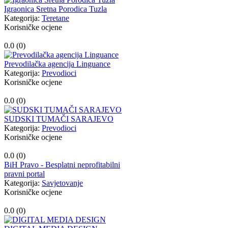
Igraonica Sretna Porodica Tuzla
Kategorija:
Teretane
Korisničke ocjene
0.0 (
0
)
Prevodilačka agencija Linguance
Kategorija:
Prevodioci
Korisničke ocjene
0.0 (
0
)
SUDSKI TUMAČI SARAJEVO
Kategorija:
Prevodioci
Korisničke ocjene
0.0 (
0
)
BiH Pravo - Besplatni neprofitabilni
pravni portal
Kategorija:
Savjetovanje
Korisničke ocjene
0.0 (
0
)