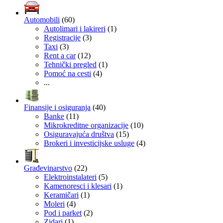
Automobili
(60)
Autolimari i lakireri
(1)
Registracije
(3)
Taxi
(3)
Rent a car
(12)
Tehnički pregled
(1)
Pomoć na cesti
(4)
...
Finansije i osiguranja
(40)
Banke
(11)
Mikrokreditne organizacije
(10)
Osiguravajuća društva
(15)
Brokeri i investicijske usluge
(4)
Građevinarstvo
(22)
Elektroinstalateri
(5)
Kamenoresci i klesari
(1)
Keramičari
(1)
Moleri
(4)
Pod i parket
(2)
Zidari
(1)