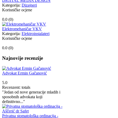
DIGITAL MEDIA DESIGN
Kategorija:
Dizajneri
Korisničke ocjene
0.0 (
0
)
Elektromehaničar VKV
Kategorija:
Elektroinstalateri
Korisničke ocjene
0.0 (
0
)
Najnovije recenzije
Advokat Ermin Gačanović
5.0
Recenzent: totals
"Jedan od nove generacije mladih i
sposobnih advokata koji
definitivno..."
Privatna stomatološka ordinacija -