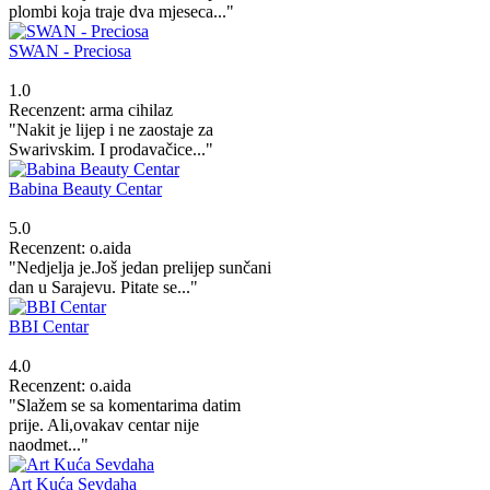
plombi koja traje dva mjeseca..."
SWAN - Preciosa
1.0
Recenzent: arma cihilaz
"Nakit je lijep i ne zaostaje za
Swarivskim. I prodavačice..."
Babina Beauty Centar
5.0
Recenzent: o.aida
"Nedjelja je.Još jedan prelijep sunčani
dan u Sarajevu. Pitate se..."
BBI Centar
4.0
Recenzent: o.aida
"Slažem se sa komentarima datim
prije. Ali,ovakav centar nije
naodmet..."
Art Kuća Sevdaha