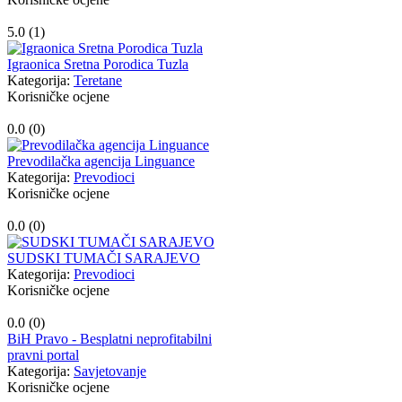
5.0 (
1
)
Igraonica Sretna Porodica Tuzla
Kategorija:
Teretane
Korisničke ocjene
0.0 (
0
)
Prevodilačka agencija Linguance
Kategorija:
Prevodioci
Korisničke ocjene
0.0 (
0
)
SUDSKI TUMAČI SARAJEVO
Kategorija:
Prevodioci
Korisničke ocjene
0.0 (
0
)
BiH Pravo - Besplatni neprofitabilni
pravni portal
Kategorija:
Savjetovanje
Korisničke ocjene