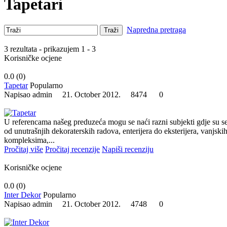
Tapetari
Napredna pretraga
Traži
3 rezultata - prikazujem 1 - 3
Korisničke ocjene
0.0 (
0
)
Tapetar
Popularno
Napisao admin 21. October 2012.
8474
0
U referencama našeg preduzeća mogu se naći razni subjekti gdje su s
od unutrašnjih dekoraterskih radova, enterijera do eksterijera, vanjsk
kompleksima,...
Pročitaj više
Pročitaj recenzije
Napiši recenziju
Korisničke ocjene
0.0 (
0
)
Inter Dekor
Popularno
Napisao admin 21. October 2012.
4748
0