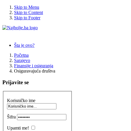
Skip to Menu
Skip to Content
Skip to Footer
Šta je ovo?
Početna
Sarajevo
Finansije i osiguranja
Osiguravajuća društva
Prijavite se
Korisničko ime
Šifra
Upamti me!