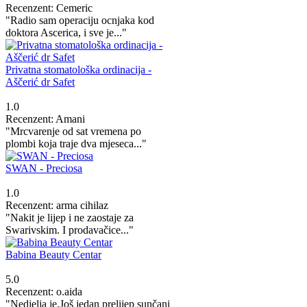
Recenzent: Cemeric
"Radio sam operaciju ocnjaka kod
doktora Ascerica, i sve je..."
Privatna stomatološka ordinacija -
Aščerić dr Safet
1.0
Recenzent: Amani
"Mrcvarenje od sat vremena po
plombi koja traje dva mjeseca..."
SWAN - Preciosa
1.0
Recenzent: arma cihilaz
"Nakit je lijep i ne zaostaje za
Swarivskim. I prodavačice..."
Babina Beauty Centar
5.0
Recenzent: o.aida
"Nedjelja je.Još jedan prelijep sunčani