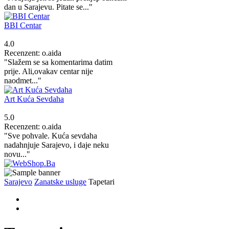
dan u Sarajevu. Pitate se..."
BBI Centar
4.0
Recenzent: o.aida
"Slažem se sa komentarima datim
prije. Ali,ovakav centar nije
naodmet..."
Art Kuća Sevdaha
5.0
Recenzent: o.aida
"Sve pohvale. Kuća sevdaha
nadahnjuje Sarajevo, i daje neku
novu..."
Sarajevo
Zanatske usluge
Tapetari