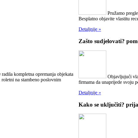
Pružamo pregled
Besplatno objavite vlastitu rece
Detaljnije »
Zašto sudjelovati?
pomo
e radila kompletna opremanja objekata
Objavljujući vla
ih roletni na stambeno poslovnim
firmama da unaprijede svoju 
Detaljnije »
Kako se uključiti?
prij