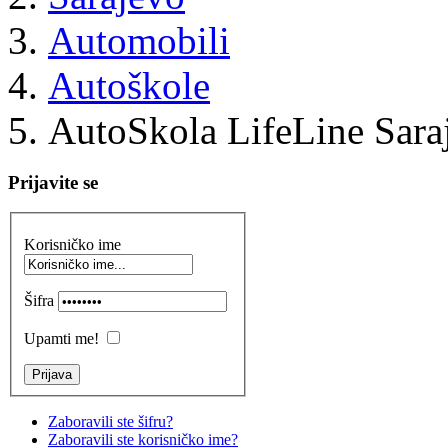
Automobili
Autoškole
AutoSkola LifeLine Sara
Prijavite se
Korisničko ime
Šifra
Upamti me!
Zaboravili ste šifru?
Zaboravili ste korisničko ime?