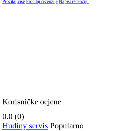
Pročitaj više
Pročitaj recenzije
Napiši recenziju
Korisničke ocjene
0.0 (
0
)
Hudiny servis
Popularno