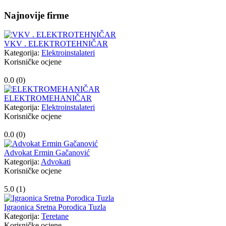
Najnovije firme
VKV . ELEKTROTEHNIČAR
Kategorija:
Elektroinstalateri
Korisničke ocjene
0.0 (
0
)
ELEKTROMEHANIČAR
Kategorija:
Elektroinstalateri
Korisničke ocjene
0.0 (
0
)
Advokat Ermin Gačanović
Kategorija:
Advokati
Korisničke ocjene
5.0 (
1
)
Igraonica Sretna Porodica Tuzla
Kategorija:
Teretane
Korisničke ocjene