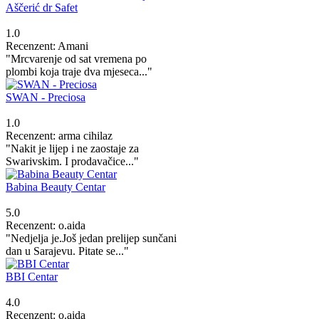
Aščerić dr Safet
1.0
Recenzent: Amani
"Mrcvarenje od sat vremena po
plombi koja traje dva mjeseca..."
SWAN - Preciosa
1.0
Recenzent: arma cihilaz
"Nakit je lijep i ne zaostaje za
Swarivskim. I prodavačice..."
Babina Beauty Centar
5.0
Recenzent: o.aida
"Nedjelja je.Još jedan prelijep sunčani
dan u Sarajevu. Pitate se..."
BBI Centar
4.0
Recenzent: o.aida