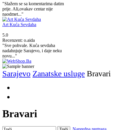
"Slažem se sa komentarima datim
prije. Ali,ovakav centar nije
naodmet..."
Art Kuća Sevdaha
5.0
Recenzent: o.aida
"Sve pohvale. Kuća sevdaha
nadahnjuje Sarajevo, i daje neku
novu..."
Sarajevo
Zanatske usluge
Bravari
Bravari
Napredna pretraga
Traži