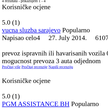
4 rezultata - prikazujem 1 - 4
Korisničke ocjene
5.0 (
1
)
vucna sluzba sarajevo
Popularno
Napisao celo4 27. July 2014.
610
prevoz ispravnih ili havarisanih vozila
mogucnost prevoza 3 auta odjednom
Pročitaj više
Pročitaj recenzije
Napiši recenziju
Korisničke ocjene
5.0 (
1
)
PGM ASSISTANCE BH
Popularno