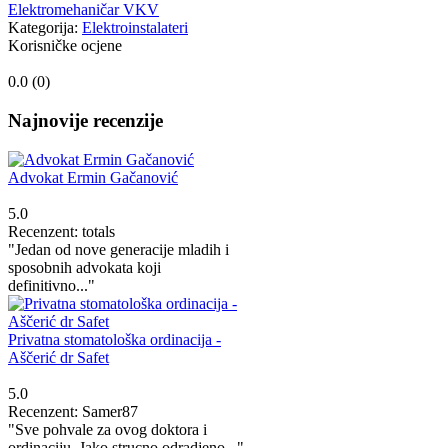
Elektromehaničar VKV
Kategorija:
Elektroinstalateri
Korisničke ocjene
0.0 (
0
)
Najnovije recenzije
Advokat Ermin Gačanović
5.0
Recenzent: totals
"Jedan od nove generacije mladih i
sposobnih advokata koji
definitivno..."
Privatna stomatološka ordinacija -
Aščerić dr Safet
5.0
Recenzent: Samer87
"Sve pohvale za ovog doktora i
ordinaciju. Jako strucno odradjeno..."