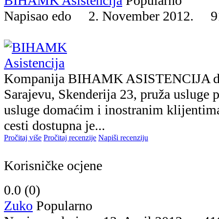
BIHAMK Asistencija
Popularno
Napisao edo 2. November 2012.
9
Kompanija BIHAMK ASISTENCIJA d.o.
Sarajevu, Skenderija 23, pruža usluge p
usluge domaćim i inostranim klijentim
cesti dostupna je...
Pročitaj više
Pročitaj recenzije
Napiši recenziju
Korisničke ocjene
0.0 (
0
)
Zuko
Popularno