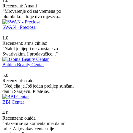
1.0
Recenzent: Amani
"Mrcvarenje od sat vremena po
plombi koja traje dva mjeseca..."
SWAN - Preciosa
1.0
Recenzent: arma cihilaz
"Nakit je lijep i ne zaostaje za
Swarivskim. I prodavačice..."
Babina Beauty Centar
5.0
Recenzent: o.aida
"Nedjelja je.Još jedan prelijep sunčani
dan u Sarajevu. Pitate se..."
BBI Centar
4.0
Recenzent: o.aida
"Slažem se sa komentarima datim
prije. Ali,ovakav centar nije