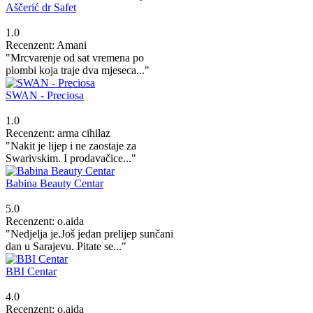
Aščerić dr Safet
1.0
Recenzent: Amani
"Mrcvarenje od sat vremena po
plombi koja traje dva mjeseca..."
SWAN - Preciosa
1.0
Recenzent: arma cihilaz
"Nakit je lijep i ne zaostaje za
Swarivskim. I prodavačice..."
Babina Beauty Centar
5.0
Recenzent: o.aida
"Nedjelja je.Još jedan prelijep sunčani
dan u Sarajevu. Pitate se..."
BBI Centar
4.0
Recenzent: o.aida