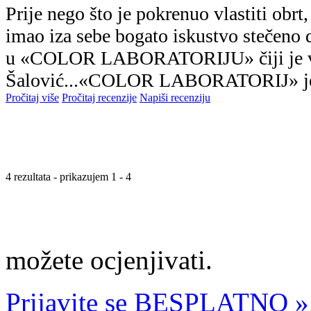
Prije nego što je pokrenuo vlastiti obrt
imao iza sebe bogato iskustvo stečen
u «COLOR LABORATORIJU» čiji je vl
Šalović...«COLOR LABORATORIJ» je
Pročitaj više
Pročitaj recenzije
Napiši recenziju
4 rezultata - prikazujem 1 - 4
možete ocjenjivati.
Prijavite se BESPLATNO »