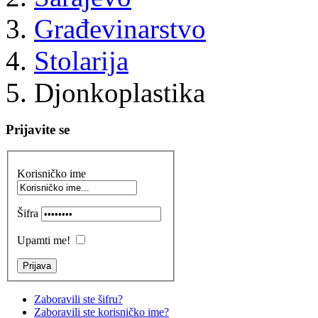
Građevinarstvo
Stolarija
Djonkoplastika
Prijavite se
Korisničko ime
Šifra
Upamti me!
Zaboravili ste šifru?
Zaboravili ste korisničko ime?