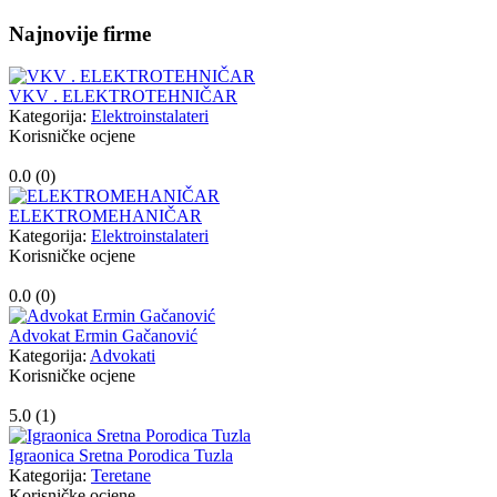
Najnovije firme
VKV . ELEKTROTEHNIČAR
Kategorija:
Elektroinstalateri
Korisničke ocjene
0.0 (
0
)
ELEKTROMEHANIČAR
Kategorija:
Elektroinstalateri
Korisničke ocjene
0.0 (
0
)
Advokat Ermin Gačanović
Kategorija:
Advokati
Korisničke ocjene
5.0 (
1
)
Igraonica Sretna Porodica Tuzla
Kategorija:
Teretane
Korisničke ocjene