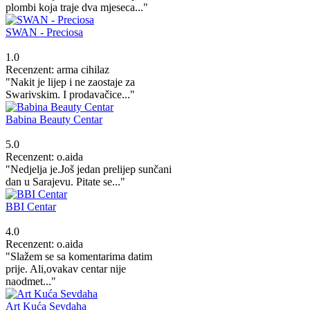
plombi koja traje dva mjeseca..."
SWAN - Preciosa
1.0
Recenzent: arma cihilaz
"Nakit je lijep i ne zaostaje za
Swarivskim. I prodavačice..."
Babina Beauty Centar
5.0
Recenzent: o.aida
"Nedjelja je.Još jedan prelijep sunčani
dan u Sarajevu. Pitate se..."
BBI Centar
4.0
Recenzent: o.aida
"Slažem se sa komentarima datim
prije. Ali,ovakav centar nije
naodmet..."
Art Kuća Sevdaha