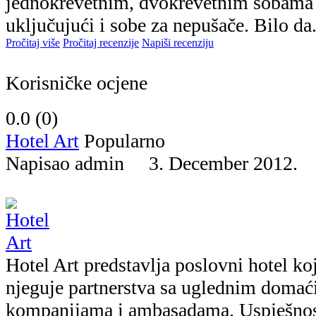
jednokrevetnim, dvokrevetnim sobama
uključujući i sobe za nepušače. Bilo da.
Pročitaj više
Pročitaj recenzije
Napiši recenziju
Korisničke ocjene
0.0 (
0
)
Hotel Art
Popularno
Napisao admin 3. December 2012
Hotel Art predstavlja poslovni hotel ko
njeguje partnerstva sa uglednim domać
kompanijama i ambasadama. Uspješnost