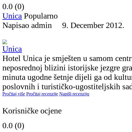
0.0 (
0
)
Unica
Popularno
Napisao admin 9. December 2012
Hotel Unica je smješten u samom centr
neposrednoj blizini istorijske jezgre gr
minuta ugodne šetnje dijeli ga od kult
poslovnih i turističko-ugostiteljskih sad
Pročitaj više
Pročitaj recenzije
Napiši recenziju
Korisničke ocjene
0.0 (
0
)