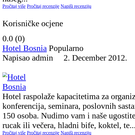
Pročitaj više
Pročitaj recenzije
Napiši recenziju
Korisničke ocjene
0.0 (
0
)
Hotel Bosnia
Popularno
Napisao admin 2. December 2012
Hotel raspolaže kapacitetima za organiz
konferencija, seminara, poslovnih sast
150 osoba. Nudimo vam i naše ugostitel
rucak ili večera, hladni bife, koktel, te..
Pročitaj više
Pročitaj recenzije
Napiši recenziju