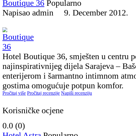
Boutique 36
Popularno
Napisao admin 9. December 2012
Hotel Boutique 36, smješten u centru p
najinspirativnijeg dijela Sarajeva – Ba
enterijerom i šarmantno intimnom atm
gostima omogućuje potpun komfor.
Pročitaj više
Pročitaj recenzije
Napiši recenziju
Korisničke ocjene
0.0 (
0
)
Hotel Astra
Popularno