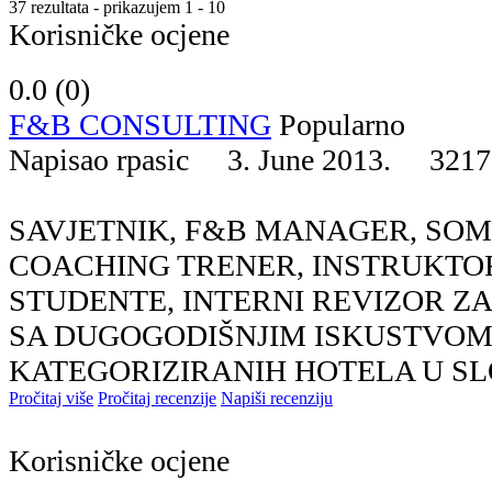
37 rezultata - prikazujem 1 - 10
Korisničke ocjene
0.0 (
0
)
F&B CONSULTING
Popularno
Napisao rpasic 3. June 2013.
3217
SAVJETNIK, F&B MANAGER, SOM
COACHING TRENER, INSTRUKTOR
STUDENTE, INTERNI REVIZOR Z
SA DUGOGODIŠNJIM ISKUSTVOM 
KATEGORIZIRANIH HOTELA U SLOV
Pročitaj više
Pročitaj recenzije
Napiši recenziju
Korisničke ocjene