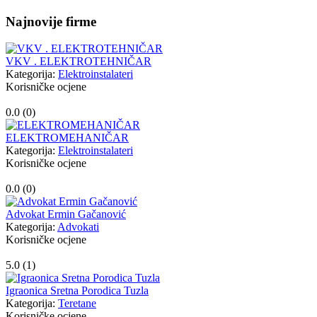
Najnovije firme
VKV . ELEKTROTEHNIČAR
Kategorija:
Elektroinstalateri
Korisničke ocjene
0.0 (
0
)
ELEKTROMEHANIČAR
Kategorija:
Elektroinstalateri
Korisničke ocjene
0.0 (
0
)
Advokat Ermin Gačanović
Kategorija:
Advokati
Korisničke ocjene
5.0 (
1
)
Igraonica Sretna Porodica Tuzla
Kategorija:
Teretane
Korisničke ocjene