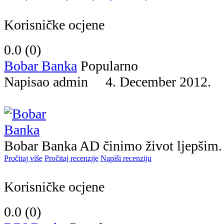
Korisničke ocjene
0.0 (
0
)
Bobar Banka
Popularno
Napisao admin 4. December 2012
Bobar Banka AD činimo život ljepšim.
Pročitaj više
Pročitaj recenzije
Napiši recenziju
Korisničke ocjene
0.0 (
0
)