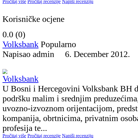
Pročitaj više
Pročitaj recenzije
Napiši recenziju
Korisničke ocjene
0.0 (
0
)
Volksbank
Popularno
Napisao admin 6. December 2012
U Bosni i Hercegovini Volksbank BH d.
podršku malim i srednjim preduzećima
uvozno-izvoznom orijentacijom, predst
kompanija, obrtnicima, privatnim oso
profesija te...
Pročitaj više
Pročitaj recenzije
Napiši recenziju