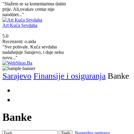
"Slažem se sa komentarima datim
prije. Ali,ovakav centar nije
naodmet..."
Art Kuća Sevdaha
5.0
Recenzent: o.aida
"Sve pohvale. Kuća sevdaha
nadahnjuje Sarajevo, i daje neku
novu..."
Sarajevo
Finansije i osiguranja
Banke
Banke
Napredna pretraga
Traži