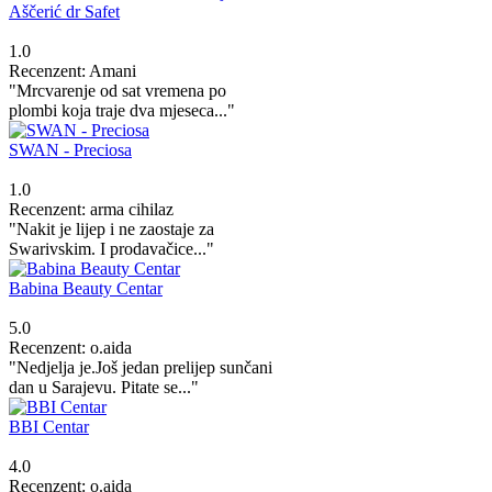
Aščerić dr Safet
1.0
Recenzent: Amani
"Mrcvarenje od sat vremena po
plombi koja traje dva mjeseca..."
SWAN - Preciosa
1.0
Recenzent: arma cihilaz
"Nakit je lijep i ne zaostaje za
Swarivskim. I prodavačice..."
Babina Beauty Centar
5.0
Recenzent: o.aida
"Nedjelja je.Još jedan prelijep sunčani
dan u Sarajevu. Pitate se..."
BBI Centar
4.0
Recenzent: o.aida