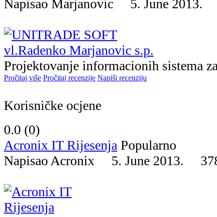
Napisao Marjanovic 5. June 2013
Projektovanje informacionih sistema z
Pročitaj više
Pročitaj recenzije
Napiši recenziju
Korisničke ocjene
0.0 (
0
)
Acronix IT Rijesenja
Popularno
Napisao Acronix 5. June 2013.
37