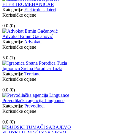
ELEKTROMEHANIČAR
Kategorija:
Elektroinstalateri
Korisničke ocjene
0.0 (
0
)
Advokat Ermin Gačanović
Kategorija:
Advokati
Korisničke ocjene
5.0 (
1
)
Igraonica Sretna Porodica Tuzla
Kategorija:
Teretane
Korisničke ocjene
0.0 (
0
)
Prevodilačka agencija Linguance
Kategorija:
Prevodioci
Korisničke ocjene
0.0 (
0
)
SUDSKI TUMAČI SARAJEVO