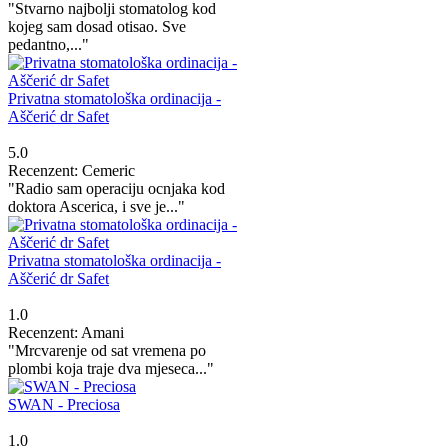
"Stvarno najbolji stomatolog kod
kojeg sam dosad otisao. Sve
pedantno,..."
Privatna stomatološka ordinacija -
Aščerić dr Safet
5.0
Recenzent: Cemeric
"Radio sam operaciju ocnjaka kod
doktora Ascerica, i sve je..."
Privatna stomatološka ordinacija -
Aščerić dr Safet
1.0
Recenzent: Amani
"Mrcvarenje od sat vremena po
plombi koja traje dva mjeseca..."
SWAN - Preciosa
1.0