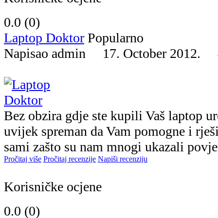
0.0 (
0
)
Laptop Doktor
Popularno
Napisao admin 17. October 2012.
Bez obzira gdje ste kupili Vaš laptop u
uvijek sprеman da Vam pomogne i rješi 
sami zašto su nam mnogi ukazali povjere
Pročitaj više
Pročitaj recenzije
Napiši recenziju
Korisničke ocjene
0.0 (
0
)