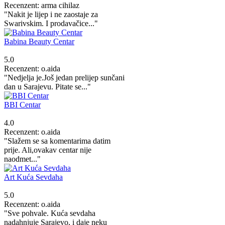
Recenzent: arma cihilaz
"Nakit je lijep i ne zaostaje za
Swarivskim. I prodavačice..."
Babina Beauty Centar
5.0
Recenzent: o.aida
"Nedjelja je.Još jedan prelijep sunčani
dan u Sarajevu. Pitate se..."
BBI Centar
4.0
Recenzent: o.aida
"Slažem se sa komentarima datim
prije. Ali,ovakav centar nije
naodmet..."
Art Kuća Sevdaha
5.0
Recenzent: o.aida
"Sve pohvale. Kuća sevdaha
nadahnjuje Sarajevo, i daje neku