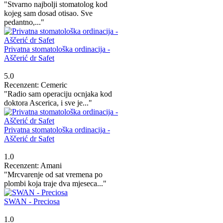
"Stvarno najbolji stomatolog kod
kojeg sam dosad otisao. Sve
pedantno,..."
Privatna stomatološka ordinacija -
Aščerić dr Safet
5.0
Recenzent: Cemeric
"Radio sam operaciju ocnjaka kod
doktora Ascerica, i sve je..."
Privatna stomatološka ordinacija -
Aščerić dr Safet
1.0
Recenzent: Amani
"Mrcvarenje od sat vremena po
plombi koja traje dva mjeseca..."
SWAN - Preciosa
1.0