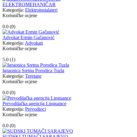
ELEKTROMEHANIČAR
Kategorija:
Elektroinstalateri
Korisničke ocjene
0.0 (
0
)
Advokat Ermin Gačanović
Kategorija:
Advokati
Korisničke ocjene
5.0 (
1
)
Igraonica Sretna Porodica Tuzla
Kategorija:
Teretane
Korisničke ocjene
0.0 (
0
)
Prevodilačka agencija Linguance
Kategorija:
Prevodioci
Korisničke ocjene
0.0 (
0
)
SUDSKI TUMAČI SARAJEVO