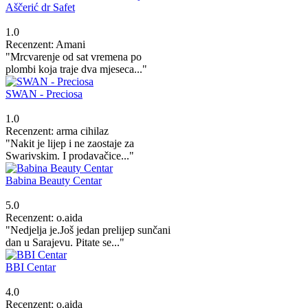
Aščerić dr Safet
1.0
Recenzent: Amani
"Mrcvarenje od sat vremena po
plombi koja traje dva mjeseca..."
SWAN - Preciosa
1.0
Recenzent: arma cihilaz
"Nakit je lijep i ne zaostaje za
Swarivskim. I prodavačice..."
Babina Beauty Centar
5.0
Recenzent: o.aida
"Nedjelja je.Još jedan prelijep sunčani
dan u Sarajevu. Pitate se..."
BBI Centar
4.0
Recenzent: o.aida