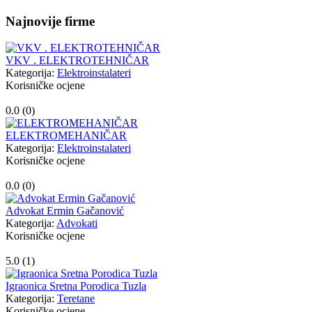
Najnovije firme
VKV . ELEKTROTEHNIČAR
Kategorija:
Elektroinstalateri
Korisničke ocjene
0.0 (
0
)
ELEKTROMEHANIČAR
Kategorija:
Elektroinstalateri
Korisničke ocjene
0.0 (
0
)
Advokat Ermin Gačanović
Kategorija:
Advokati
Korisničke ocjene
5.0 (
1
)
Igraonica Sretna Porodica Tuzla
Kategorija:
Teretane
Korisničke ocjene