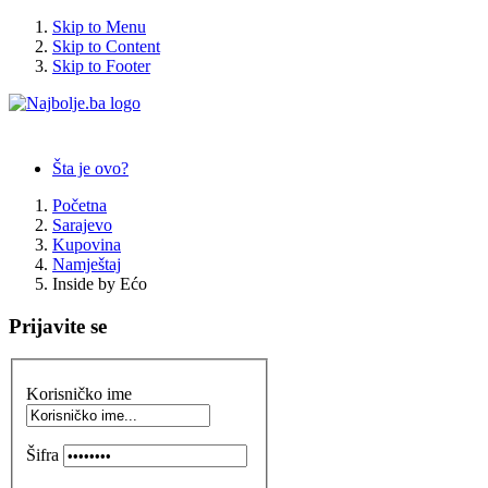
Skip to Menu
Skip to Content
Skip to Footer
Šta je ovo?
Početna
Sarajevo
Kupovina
Namještaj
Inside by Ećo
Prijavite se
Korisničko ime
Šifra