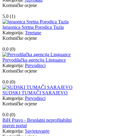
Korisničke ocjene
5.0 (
1
)
Igraonica Sretna Porodica Tuzla
Kategorija:
Teretane
Korisničke ocjene
0.0 (
0
)
Prevodilačka agencija Linguance
Kategorija:
Prevodioci
Korisničke ocjene
0.0 (
0
)
SUDSKI TUMAČI SARAJEVO
Kategorija:
Prevodioci
Korisničke ocjene
0.0 (
0
)
BiH Pravo - Besplatni neprofitabilni
pravni portal
Kategorija:
Savjetovanje