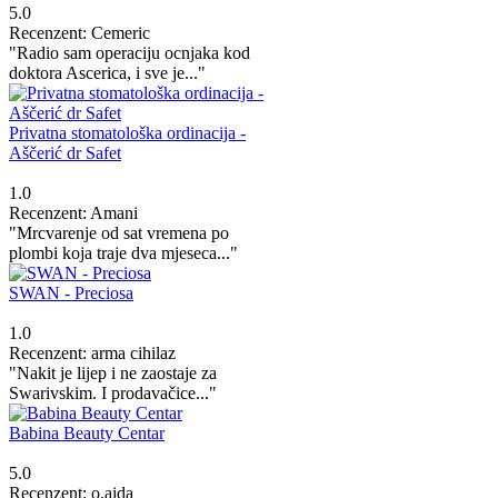
5.0
Recenzent: Cemeric
"Radio sam operaciju ocnjaka kod
doktora Ascerica, i sve je..."
Privatna stomatološka ordinacija -
Aščerić dr Safet
1.0
Recenzent: Amani
"Mrcvarenje od sat vremena po
plombi koja traje dva mjeseca..."
SWAN - Preciosa
1.0
Recenzent: arma cihilaz
"Nakit je lijep i ne zaostaje za
Swarivskim. I prodavačice..."
Babina Beauty Centar
5.0
Recenzent: o.aida