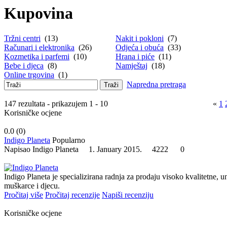
Kupovina
Tržni centri
(13)
Nakit i pokloni
(7)
Računari i elektronika
(26)
Odjeća i obuća
(33)
Kozmetika i parfemi
(10)
Hrana i piće
(11)
Bebe i djeca
(8)
Namještaj
(18)
Online trgovina
(1)
Napredna pretraga
Traži
147 rezultata - prikazujem 1 - 10
«
1
Korisničke ocjene
0.0 (
0
)
Indigo Planeta
Popularno
Napisao Indigo Planeta 1. January 2015.
4222
0
Indigo Planeta je specializirana radnja za prodaju visoko kvalitetne, u
muškarce i djecu.
Pročitaj više
Pročitaj recenzije
Napiši recenziju
Korisničke ocjene