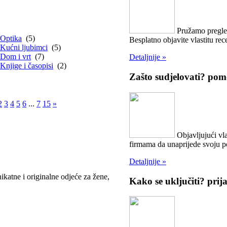
Pružamo pregled
Optika
(5)
Besplatno objavite vlastitu rece
Kućni ljubimci
(5)
Dom i vrt
(7)
Detaljnije »
Knjige i časopisi
(2)
Zašto sudjelovati?
pomo
2
3
4
5
6
...
7
15
»
Objavljujući vla
firmama da unaprijede svoju 
Detaljnije »
nikatne i originalne odjeće za žene,
Kako se uključiti?
prij