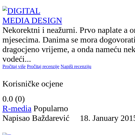
Nekorektni i neažurni. Prvo naplate a 
mjesecima. Danima se mora dogovorati 
dragocjeno vrijeme, a onda nameću nek
vodeći...
Pročitaj više
Pročitaj recenzije
Napiši recenziju
Korisničke ocjene
0.0 (
0
)
R-media
Popularno
Napisao Baždarević 18. January 2