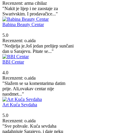
Recenzent: arma cihilaz
"Nakit je lijep i ne zaostaje za
Swarivskim. I prodavačice..."
Babina Beauty Centar
5.0
Recenzent: o.aida
"Nedjelja je.Još jedan prelijep sunčani
dan u Sarajevu. Pitate se..."
BBI Centar
4.0
Recenzent: o.aida
"Slažem se sa komentarima datim
prije. Ali,ovakav centar nije
naodmet..."
Art Kuća Sevdaha
5.0
Recenzent: o.aida
"Sve pohvale. Kuća sevdaha
nadahnjuje Sarajevo, i daje neku