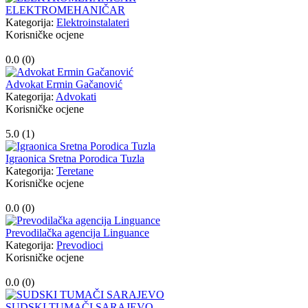
ELEKTROMEHANIČAR
Kategorija:
Elektroinstalateri
Korisničke ocjene
0.0 (
0
)
Advokat Ermin Gačanović
Kategorija:
Advokati
Korisničke ocjene
5.0 (
1
)
Igraonica Sretna Porodica Tuzla
Kategorija:
Teretane
Korisničke ocjene
0.0 (
0
)
Prevodilačka agencija Linguance
Kategorija:
Prevodioci
Korisničke ocjene
0.0 (
0
)
SUDSKI TUMAČI SARAJEVO