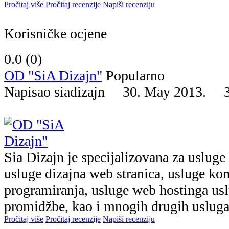
Pročitaj više
Pročitaj recenzije
Napiši recenziju
Korisničke ocjene
0.0 (
0
)
OD "SiA Dizajn"
Popularno
Napisao siadizajn 30. May 2013.
Sia Dizajn je specijalizovana za usluge 
usluge dizajna web stranica, usluge k
programiranja, usluge web hostinga usl
promidžbe, kao i mnogih drugih usluga 
Pročitaj više
Pročitaj recenzije
Napiši recenziju