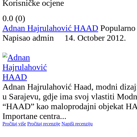
Korisničke ocjene
0.0 (
0
)
Adnan Hajrulahović HAAD
Popularno
Napisao admin 14. October 2012.
Adnan Hajrulahović Haad, modni dizajne
u Sarajevu, gdje ima svoj vlastiti Modni
“HAAD” kao maloprodajni objekat HA
Importane centra...
Pročitaj više
Pročitaj recenzije
Napiši recenziju