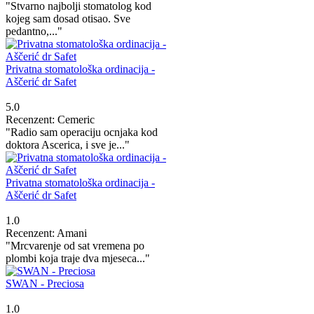
"Stvarno najbolji stomatolog kod
kojeg sam dosad otisao. Sve
pedantno,..."
Privatna stomatološka ordinacija -
Aščerić dr Safet
5.0
Recenzent: Cemeric
"Radio sam operaciju ocnjaka kod
doktora Ascerica, i sve je..."
Privatna stomatološka ordinacija -
Aščerić dr Safet
1.0
Recenzent: Amani
"Mrcvarenje od sat vremena po
plombi koja traje dva mjeseca..."
SWAN - Preciosa
1.0