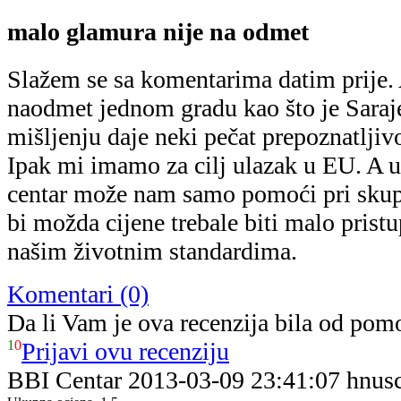
malo glamura nije na odmet
Slažem se sa komentarima datim prije. 
naodmet jednom gradu kao što je Sar
mišljenju daje neki pečat prepoznatljivo
Ipak mi imamo za cilj ulazak u EU. A u
centar može nam samo pomoći pri skup
bi možda cijene trebale biti malo prist
našim životnim standardima.
Komentari (0)
Da li Vam je ova recenzija bila od pom
1
0
Prijavi ovu recenziju
BBI Centar
2013-03-09 23:41:07
hnus