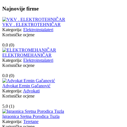
Najnovije firme
VKV . ELEKTROTEHNIČAR
Kategorija:
Elektroinstalateri
Korisničke ocjene
0.0 (
0
)
ELEKTROMEHANIČAR
Kategorija:
Elektroinstalateri
Korisničke ocjene
0.0 (
0
)
Advokat Ermin Gačanović
Kategorija:
Advokati
Korisničke ocjene
5.0 (
1
)
Igraonica Sretna Porodica Tuzla
Kategorija:
Teretane
Korisničke ocjene