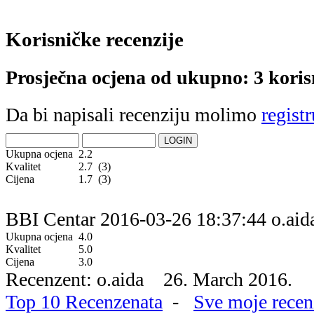
Korisničke recenzije
Prosječna ocjena od ukupno: 3 koris
Da bi napisali recenziju molimo
registr
Ukupna ocjena
2.2
Kvalitet
2.7 (3)
Cijena
1.7 (3)
BBI Centar
2016-03-26 18:37:44
o.aid
Ukupna ocjena
4.0
Kvalitet
5.0
Cijena
3.0
Recenzent: o.aida 26. March 2016.
Top 10 Recenzenata
-
Sve moje recen