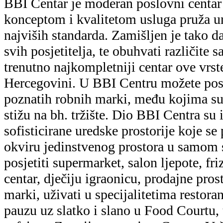
BBI Centar je moderan poslovni centar
konceptom i kvalitetom usluga pruža u
najviših standarda. Zamišljen je tako d
svih posjetitelja, te obuhvati različite s
trenutno najkompletniji centar ove vrst
Hercegovini. U BBI Centru možete posj
poznatih robnih marki, među kojima su 
stižu na bh. tržište. Dio BBI Centra su 
sofisticirane uredske prostorije koje se
okviru jedinstvenog prostora u samom 
posjetiti supermarket, salon ljepote, fri
centar, dječiju igraonicu, prodajne pros
marki, uživati u specijalitetima restoran
pauzu uz slatko i slano u Food Courtu, t