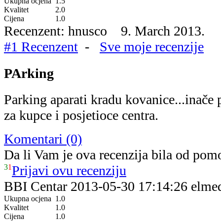
Ukupna ocjena
1.5
Kvalitet
2.0
Cijena
1.0
Recenzent: hnusco 9. March 2013.
#1 Recenzent
-
Sve moje recenzije
PArking
Parking aparati kradu kovanice...inače 
za kupce i posjetioce centra.
Komentari (0)
Da li Vam je ova recenzija bila od pom
3
1
Prijavi ovu recenziju
BBI Centar
2013-05-30 17:14:26
elme
Ukupna ocjena
1.0
Kvalitet
1.0
Cijena
1.0