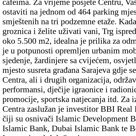
cafeima. Za vrijeme posjete Centru, V
ostaviti na jednom od 464 parking mje
smještenih na tri podzemne etaže. Kad
groznica i želite uživati vani, Trg ispr
oko 5.500 m2, idealna je prilika za od
je u potpunosti opremljen urbanim mob
sjedenje, žardinjere sa cvijećem, osvjetl
mjesto susreta građana Sarajeva gdje se
Centra, ali i drugih organizacija, održa
performansi, dječije igraonice i radioni
promocije, sportska natjecanja itd. Za 
Centra zaslužan je investitor BBI Real 
čiji su osnivači Islamic Development 
Islamic Bank, Dubai Islamic Bank te 