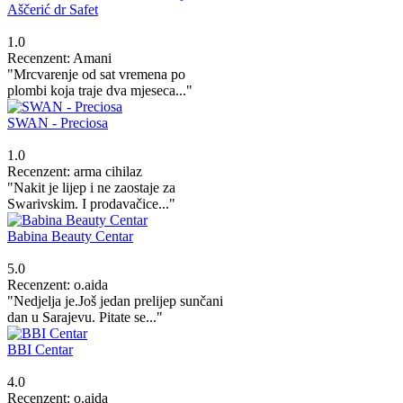
Aščerić dr Safet
1.0
Recenzent: Amani
"Mrcvarenje od sat vremena po
plombi koja traje dva mjeseca..."
SWAN - Preciosa
1.0
Recenzent: arma cihilaz
"Nakit je lijep i ne zaostaje za
Swarivskim. I prodavačice..."
Babina Beauty Centar
5.0
Recenzent: o.aida
"Nedjelja je.Još jedan prelijep sunčani
dan u Sarajevu. Pitate se..."
BBI Centar
4.0
Recenzent: o.aida