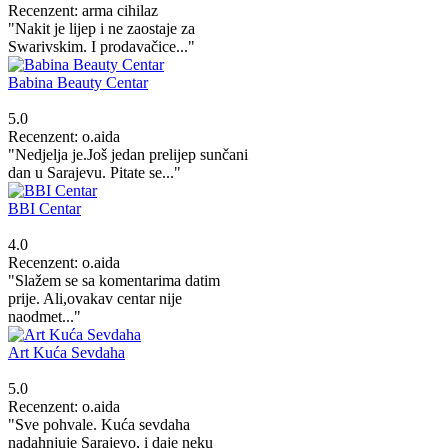
Recenzent: arma cihilaz
"Nakit je lijep i ne zaostaje za
Swarivskim. I prodavačice..."
Babina Beauty Centar
5.0
Recenzent: o.aida
"Nedjelja je.Još jedan prelijep sunčani
dan u Sarajevu. Pitate se..."
BBI Centar
4.0
Recenzent: o.aida
"Slažem se sa komentarima datim
prije. Ali,ovakav centar nije
naodmet..."
Art Kuća Sevdaha
5.0
Recenzent: o.aida
"Sve pohvale. Kuća sevdaha
nadahnjuje Sarajevo, i daje neku