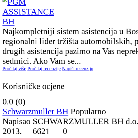
Najkompletniji sistem asistencija u Bo
regionalni lider tržišta automobilskih, 
drugih asistencija pazimo na Vas nepre
sedmici. Ako Vam se...
Pročitaj više
Pročitaj recenzije
Napiši recenziju
Korisničke ocjene
0.0 (
0
)
Schwarzmuller BH
Popularno
Napisao SCHWARZMULLER BH d.o.o
2013.
6621
0