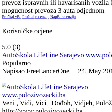
prevoz ispravnih ili havarisanih vozila
mogucnost prevoza 3 auta odjednom
Pročitaj više
Pročitaj recenzije
Napiši recenziju
Korisničke ocjene
5.0 (
3
)
AutoSkola LifeLine Sarajevo www.pol
Popularno
Napisao FreeLancerOne 24. May 
Veni , Vidi, Vici | Dođoh, Vidjeh, Polo
http://www.polozivozacki.ba