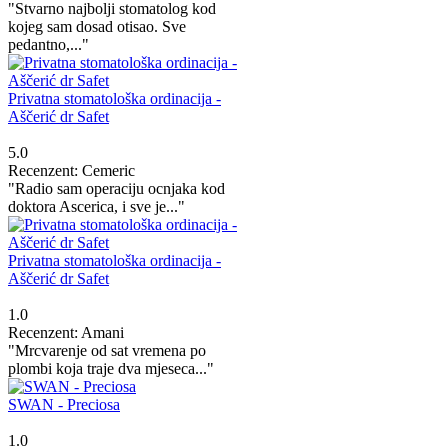
"Stvarno najbolji stomatolog kod
kojeg sam dosad otisao. Sve
pedantno,..."
Privatna stomatološka ordinacija -
Aščerić dr Safet
5.0
Recenzent: Cemeric
"Radio sam operaciju ocnjaka kod
doktora Ascerica, i sve je..."
Privatna stomatološka ordinacija -
Aščerić dr Safet
1.0
Recenzent: Amani
"Mrcvarenje od sat vremena po
plombi koja traje dva mjeseca..."
SWAN - Preciosa
1.0