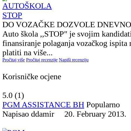
DO VOZAČKE DOZVOLE DNEVNO 
Auto škola ,,STOP" je svojim kandida
finansiranje polaganja vozačkog ispita
platiti na više...
Pročitaj više
Pročitaj recenzije
Napiši recenziju
Korisničke ocjene
5.0 (
1
)
PGM ASSISTANCE BH
Popularno
Napisao ddamir 20. February 201