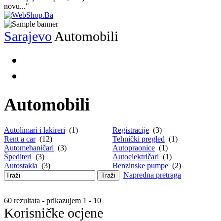
novu..."
Sarajevo
Automobili
Automobili
Autolimari i lakireri
(1)
Registracije
(3)
Rent a car
(12)
Tehnički pregled
(1)
Automehaničari
(3)
Autopraonice
(1)
Špediteri
(3)
Autoelektričari
(1)
Autostakla
(3)
Benzinske pumpe
(2)
Napredna pretraga
Traži
60 rezultata - prikazujem 1 - 10
Korisničke ocjene