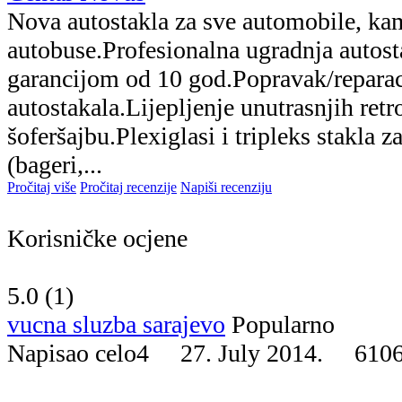
Nova autostakla za sve automobile, ka
autobuse.Profesionalna ugradnja autosta
garancijom od 10 god.Popravak/reparac
autostakala.Lijepljenje unutrasnjih retr
šoferšajbu.Plexiglasi i tripleks stakla 
(bageri,...
Pročitaj više
Pročitaj recenzije
Napiši recenziju
Korisničke ocjene
5.0 (
1
)
vucna sluzba sarajevo
Popularno
Napisao celo4 27. July 2014.
610