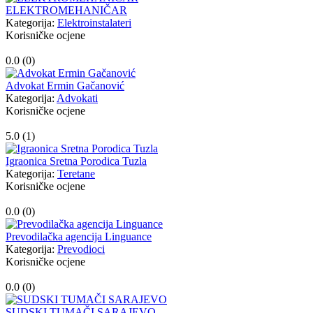
ELEKTROMEHANIČAR
Kategorija:
Elektroinstalateri
Korisničke ocjene
0.0 (
0
)
Advokat Ermin Gačanović
Kategorija:
Advokati
Korisničke ocjene
5.0 (
1
)
Igraonica Sretna Porodica Tuzla
Kategorija:
Teretane
Korisničke ocjene
0.0 (
0
)
Prevodilačka agencija Linguance
Kategorija:
Prevodioci
Korisničke ocjene
0.0 (
0
)
SUDSKI TUMAČI SARAJEVO