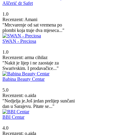
Aščerić dr Safet
1.0
Recenzent: Amani
"Mrcvarenje od sat vremena po
plombi koja traje dva mjeseca..."
SWAN - Preciosa
1.0
Recenzent: arma cihilaz
"Nakit je lijep i ne zaostaje za
Swarivskim. I prodavačice..."
Babina Beauty Centar
5.0
Recenzent: o.aida
"Nedjelja je.Još jedan prelijep sunčani
dan u Sarajevu. Pitate se..."
BBI Centar
4.0
Recenzent: o.aida