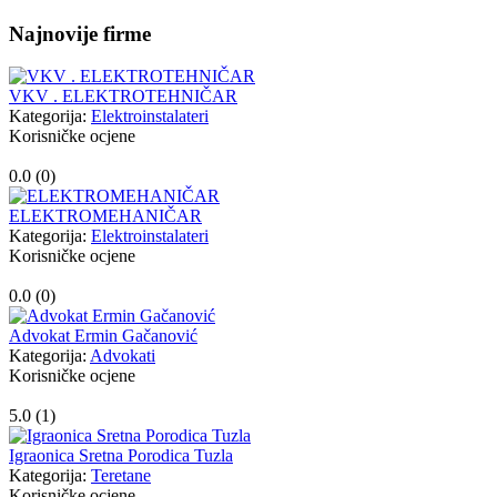
Najnovije firme
VKV . ELEKTROTEHNIČAR
Kategorija:
Elektroinstalateri
Korisničke ocjene
0.0 (
0
)
ELEKTROMEHANIČAR
Kategorija:
Elektroinstalateri
Korisničke ocjene
0.0 (
0
)
Advokat Ermin Gačanović
Kategorija:
Advokati
Korisničke ocjene
5.0 (
1
)
Igraonica Sretna Porodica Tuzla
Kategorija:
Teretane
Korisničke ocjene