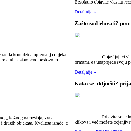
Besplatno objavite vlastitu rece
Detaljnije »
Zašto sudjelovati?
pomo
e radila kompletna opremanja objekata
Objavljujući vla
ih roletni na stambeno poslovnim
firmama da unaprijede svoju 
Detaljnije »
Kako se uključiti?
prij
Prijavite se jed
anog, kožnog nameštaja, vrata,
klikova i već možete ocjenjivat
i drugih objekata. Kvaliteta izrade je