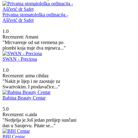
Privatna stomatološka ordinacija -
Aščerić dr Safet
1.0
Recenzent: Amani
"Mrcvarenje od sat vremena po
plombi koja traje dva mjeseca..."
SWAN - Preciosa
1.0
Recenzent: arma cihilaz
"Nakit je lijep i ne zaostaje za
Swarivskim. I prodavačice..."
Babina Beauty Centar
5.0
Recenzent: o.aida
"Nedjelja je.Još jedan prelijep sunčani
dan u Sarajevu. Pitate se..."
BBI Centar