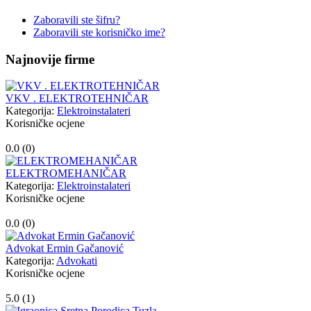
Zaboravili ste šifru?
Zaboravili ste korisničko ime?
Najnovije firme
VKV . ELEKTROTEHNIČAR
Kategorija:
Elektroinstalateri
Korisničke ocjene
0.0 (
0
)
ELEKTROMEHANIČAR
Kategorija:
Elektroinstalateri
Korisničke ocjene
0.0 (
0
)
Advokat Ermin Gačanović
Kategorija:
Advokati
Korisničke ocjene
5.0 (
1
)