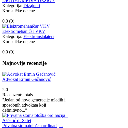
DIGITAL MEDIA DESIGN
Kategorija:
Dizajneri
Korisničke ocjene
0.0 (
0
)
Elektromehaničar VKV
Kategorija:
Elektroinstalateri
Korisničke ocjene
0.0 (
0
)
Najnovije recenzije
Advokat Ermin Gačanović
5.0
Recenzent: totals
"Jedan od nove generacije mladih i
sposobnih advokata koji
definitivno..."
Privatna stomatološka ordinacija -