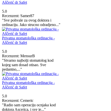
Aščerić dr Safet
5.0
Recenzent: Samer87
"Sve pohvale za ovog doktora i
ordinaciju. Jako strucno odradjeno..."
Privatna stomatološka ordinacija -
Aščerić dr Safet
5.0
Recenzent: MensurB
"Stvarno najbolji stomatolog kod
kojeg sam dosad otisao. Sve
pedantno,..."
Privatna stomatološka ordinacija -
Aščerić dr Safet
5.0
Recenzent: Cemeric
"Radio sam operaciju ocnjaka kod
doktora Ascerica, i sve je..."