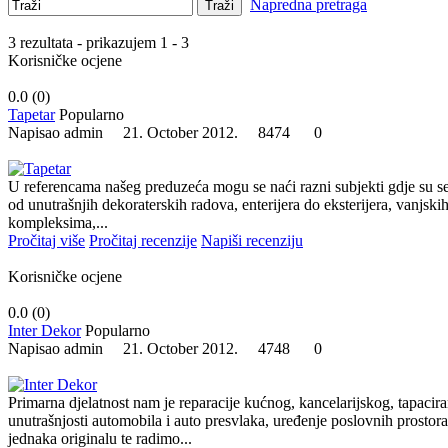
Napredna pretraga
Traži
3 rezultata - prikazujem 1 - 3
Korisničke ocjene
0.0 (
0
)
Tapetar
Popularno
Napisao admin 21. October 2012.
8474
0
U referencama našeg preduzeća mogu se naći razni subjekti gdje su s
od unutrašnjih dekoraterskih radova, enterijera do eksterijera, vanjsk
kompleksima,...
Pročitaj više
Pročitaj recenzije
Napiši recenziju
Korisničke ocjene
0.0 (
0
)
Inter Dekor
Popularno
Napisao admin 21. October 2012.
4748
0
Primarna djelatnost nam je reparacije kućnog, kancelarijskog, tapacir
unutrašnjosti automobila i auto presvlaka, uređenje poslovnih prostora 
jednaka originalu te radimo...