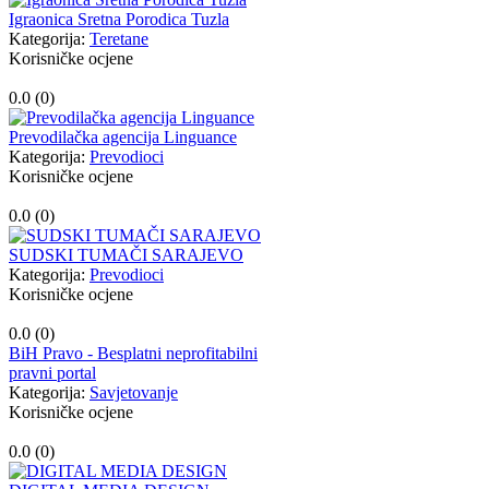
Igraonica Sretna Porodica Tuzla
Kategorija:
Teretane
Korisničke ocjene
0.0 (
0
)
Prevodilačka agencija Linguance
Kategorija:
Prevodioci
Korisničke ocjene
0.0 (
0
)
SUDSKI TUMAČI SARAJEVO
Kategorija:
Prevodioci
Korisničke ocjene
0.0 (
0
)
BiH Pravo - Besplatni neprofitabilni
pravni portal
Kategorija:
Savjetovanje
Korisničke ocjene
0.0 (
0
)