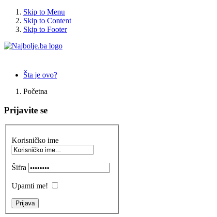
Skip to Menu
Skip to Content
Skip to Footer
Šta je ovo?
Početna
Prijavite se
Korisničko ime
Šifra
Upamti me!