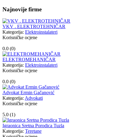
Najnovije firme
VKV . ELEKTROTEHNIČAR
Kategorija:
Elektroinstalateri
Korisničke ocjene
0.0 (
0
)
ELEKTROMEHANIČAR
Kategorija:
Elektroinstalateri
Korisničke ocjene
0.0 (
0
)
Advokat Ermin Gačanović
Kategorija:
Advokati
Korisničke ocjene
5.0 (
1
)
Igraonica Sretna Porodica Tuzla
Kategorija:
Teretane
Korisničke ocjene