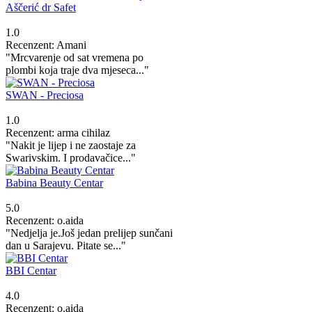
Aščerić dr Safet
1.0
Recenzent: Amani
"Mrcvarenje od sat vremena po
plombi koja traje dva mjeseca..."
SWAN - Preciosa
1.0
Recenzent: arma cihilaz
"Nakit je lijep i ne zaostaje za
Swarivskim. I prodavačice..."
Babina Beauty Centar
5.0
Recenzent: o.aida
"Nedjelja je.Još jedan prelijep sunčani
dan u Sarajevu. Pitate se..."
BBI Centar
4.0
Recenzent: o.aida