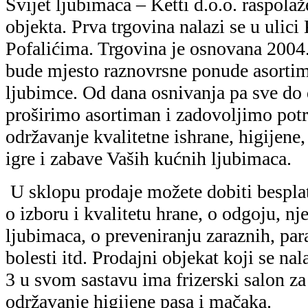
Svijet ljubimaca – Ketti d.o.o. raspola
objekta. Prva trgovina nalazi se u ulic
Pofalićima. Trgovina je osnovana 2004
bude mjesto raznovrsne ponude asorti
ljubimce. Od dana osnivanja pa sve do 
proširimo asortiman i zadovoljimo pot
održavanje kvalitetne ishrane, higijene,
igre i zabave Vaših kućnih ljubimaca.
U sklopu prodaje možete dobiti besplat
o izboru i kvalitetu hrane, o odgoju, nj
ljubimaca, o preveniranju zaraznih, para
bolesti itd. Prodajni objekat koji se na
3 u svom sastavu ima frizerski salon za
održavanje higijene pasa i mačaka.