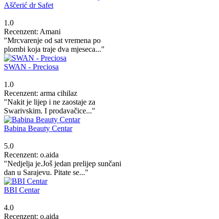
Aščerić dr Safet
1.0
Recenzent: Amani
"Mrcvarenje od sat vremena po
plombi koja traje dva mjeseca..."
SWAN - Preciosa
1.0
Recenzent: arma cihilaz
"Nakit je lijep i ne zaostaje za
Swarivskim. I prodavačice..."
Babina Beauty Centar
5.0
Recenzent: o.aida
"Nedjelja je.Još jedan prelijep sunčani
dan u Sarajevu. Pitate se..."
BBI Centar
4.0
Recenzent: o.aida