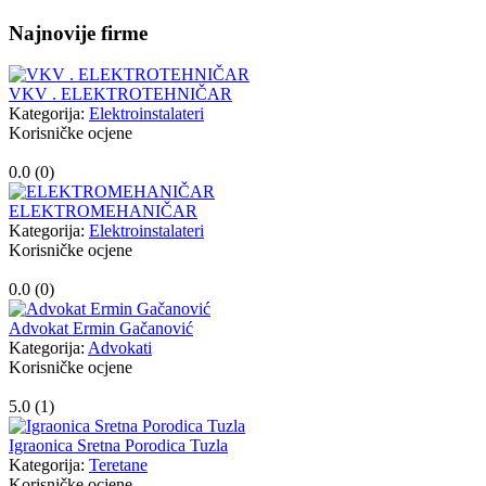
Najnovije firme
VKV . ELEKTROTEHNIČAR
Kategorija:
Elektroinstalateri
Korisničke ocjene
0.0 (
0
)
ELEKTROMEHANIČAR
Kategorija:
Elektroinstalateri
Korisničke ocjene
0.0 (
0
)
Advokat Ermin Gačanović
Kategorija:
Advokati
Korisničke ocjene
5.0 (
1
)
Igraonica Sretna Porodica Tuzla
Kategorija:
Teretane
Korisničke ocjene