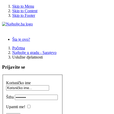
Skip to Menu
Skip to Content
Skip to Footer
Šta je ovo?
Početna
Najbolje u gradu - Sarajevo
Uslužne djelatnosti
Prijavite se
Korisničko ime
Šifra
Upamti me!