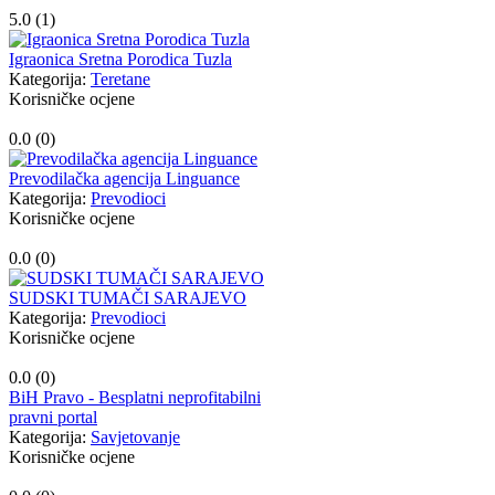
5.0 (
1
)
Igraonica Sretna Porodica Tuzla
Kategorija:
Teretane
Korisničke ocjene
0.0 (
0
)
Prevodilačka agencija Linguance
Kategorija:
Prevodioci
Korisničke ocjene
0.0 (
0
)
SUDSKI TUMAČI SARAJEVO
Kategorija:
Prevodioci
Korisničke ocjene
0.0 (
0
)
BiH Pravo - Besplatni neprofitabilni
pravni portal
Kategorija:
Savjetovanje
Korisničke ocjene