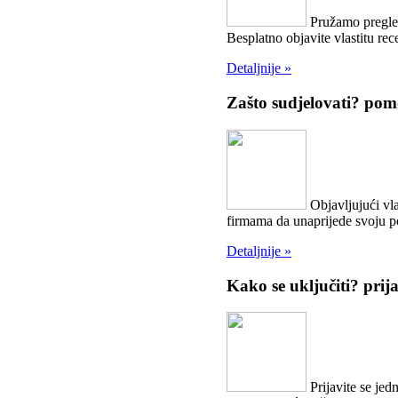
Pružamo pregled
Besplatno objavite vlastitu rece
Detaljnije »
Zašto sudjelovati?
pomo
Objavljujući vla
firmama da unaprijede svoju 
Detaljnije »
Kako se uključiti?
prij
Prijavite se jed