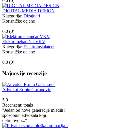
0.0 (
0
)
DIGITAL MEDIA DESIGN
Kategorija:
Dizajneri
Korisničke ocjene
0.0 (
0
)
Elektromehaničar VKV
Kategorija:
Elektroinstalateri
Korisničke ocjene
0.0 (
0
)
Najnovije recenzije
Advokat Ermin Gačanović
5.0
Recenzent: totals
"Jedan od nove generacije mladih i
sposobnih advokata koji
definitivno..."