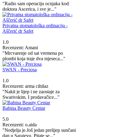
"Radio sam operaciju ocnjaka kod
doktora Ascerica, i sve je..."
Privatna stomatološka ordinacija -
Aščerić dr Safet
1.0
Recenzent: Amani
"Mrcvarenje od sat vremena po
plombi koja traje dva mjeseca..."
SWAN - Preciosa
1.0
Recenzent: arma cihilaz
"Nakit je lijep i ne zaostaje za
Swarivskim. I prodavačice..."
Babina Beauty Centar
5.0
Recenzent: o.aida
"Nedjelja je.Još jedan prelijep sunčani
dan u Sarajevu. Pitate se..."