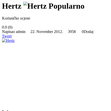
Hertz
Popularno
Korisničke ocjene
0.0
(
0
)
Napisao admin 22. November 2012.
3958
0
Dodaj
Tweet