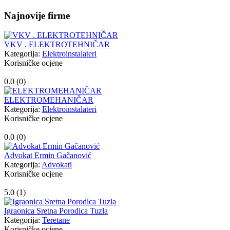
Najnovije firme
VKV . ELEKTROTEHNIČAR
Kategorija:
Elektroinstalateri
Korisničke ocjene
0.0 (
0
)
ELEKTROMEHANIČAR
Kategorija:
Elektroinstalateri
Korisničke ocjene
0.0 (
0
)
Advokat Ermin Gačanović
Kategorija:
Advokati
Korisničke ocjene
5.0 (
1
)
Igraonica Sretna Porodica Tuzla
Kategorija:
Teretane
Korisničke ocjene