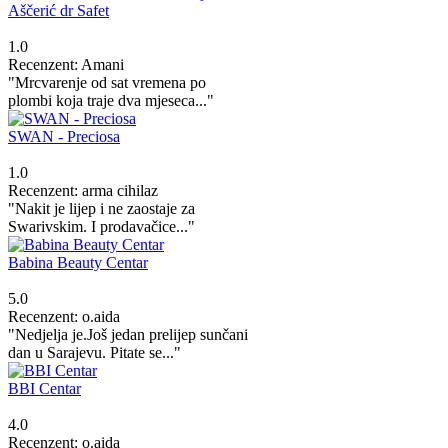
Aščerić dr Safet
1.0
Recenzent: Amani
"Mrcvarenje od sat vremena po
plombi koja traje dva mjeseca..."
SWAN - Preciosa
1.0
Recenzent: arma cihilaz
"Nakit je lijep i ne zaostaje za
Swarivskim. I prodavačice..."
Babina Beauty Centar
5.0
Recenzent: o.aida
"Nedjelja je.Još jedan prelijep sunčani
dan u Sarajevu. Pitate se..."
BBI Centar
4.0
Recenzent: o.aida