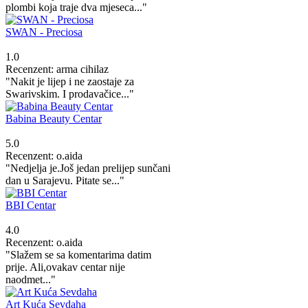
plombi koja traje dva mjeseca..."
SWAN - Preciosa
1.0
Recenzent: arma cihilaz
"Nakit je lijep i ne zaostaje za
Swarivskim. I prodavačice..."
Babina Beauty Centar
5.0
Recenzent: o.aida
"Nedjelja je.Još jedan prelijep sunčani
dan u Sarajevu. Pitate se..."
BBI Centar
4.0
Recenzent: o.aida
"Slažem se sa komentarima datim
prije. Ali,ovakav centar nije
naodmet..."
Art Kuća Sevdaha