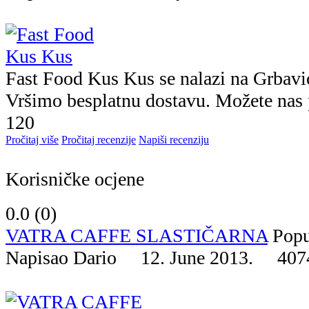
Fast Food Kus Kus se nalazi na Grbavic
Vršimo besplatnu dostavu. Možete nas 
120
Pročitaj više
Pročitaj recenzije
Napiši recenziju
Korisničke ocjene
0.0 (
0
)
VATRA CAFFE SLASTIČARNA
Popu
Napisao Dario 12. June 2013.
407