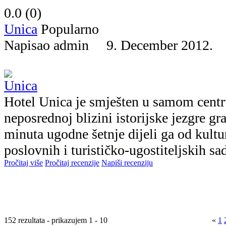
0.0 (
0
)
Unica
Popularno
Napisao admin 9. December 2012
Hotel Unica je smješten u samom centr
neposrednoj blizini istorijske jezgre gr
minuta ugodne šetnje dijeli ga od kult
poslovnih i turističko-ugostiteljskih sad
Pročitaj više
Pročitaj recenzije
Napiši recenziju
152 rezultata - prikazujem 1 - 10
«
1