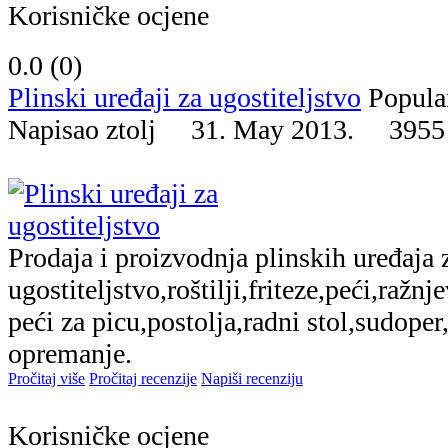
Korisničke ocjene
0.0 (
0
)
Plinski uređaji za ugostiteljstvo
Popula
Napisao ztolj 31. May 2013.
3955
Prodaja i proizvodnja plinskih uređaja 
ugostiteljstvo,roštilji,friteze,peći,ražn
peći za picu,postolja,radni stol,sudope
opremanje.
Pročitaj više
Pročitaj recenzije
Napiši recenziju
Korisničke ocjene