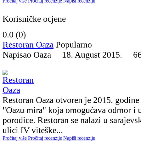
Pročitaj više
Pročitaj recenzije
Napiši recenziju
Korisničke ocjene
0.0 (
0
)
Restoran Oaza
Popularno
Napisao Oaza 18. August 2015.
6
Restoran Oaza otvoren je 2015. godine 
"Oazu mira" koja omogućava odmor i už
porodice. Restoran se nalazi u sarajevs
ulici IV viteške...
Pročitaj više
Pročitaj recenzije
Napiši recenziju