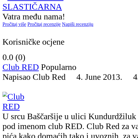
Vatra među nama!
Pročitaj više
Pročitaj recenzije
Napiši recenziju
Korisničke ocjene
0.0 (
0
)
Club RED
Popularno
Napisao Club Red 4. June 2013.
4
U srcu Baščaršije u ulici Kundurdžiluk 
pod imenom club RED. Club Red za vas
pića kako domaćih tako i uvoznih, za va