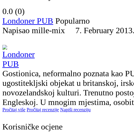
0.0 (
0
)
Londoner PUB
Popularno
Napisao mille-mix 7. February 20
Gostionica, neformalno poznata kao P
ugostitekljski objekat u britanskoj, irsko
novozelandskoj kulturi. Trenutno post
Engleskoj. U mnogim mjestima, osobito
Pročitaj više
Pročitaj recenzije
Napiši recenziju
Korisničke ocjene