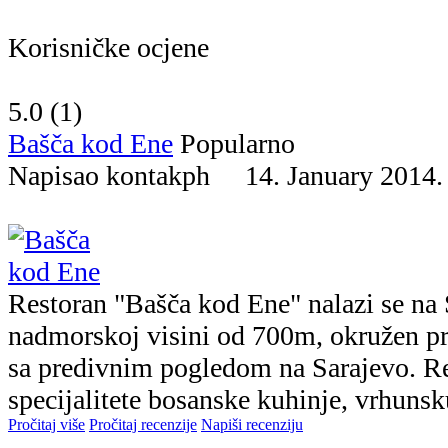
Korisničke ocjene
5.0 (
1
)
Bašča kod Ene
Popularno
Napisao kontakph 14. January 20
Restoran "Bašča kod Ene" nalazi se na
nadmorskoj visini od 700m, okružen p
sa predivnim pogledom na Sarajevo. Re
specijalitete bosanske kuhinje, vrhunsk
Pročitaj više
Pročitaj recenzije
Napiši recenziju