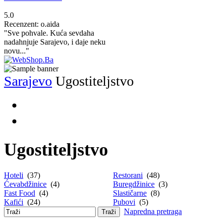
5.0
Recenzent: o.aida
"Sve pohvale. Kuća sevdaha
nadahnjuje Sarajevo, i daje neku
novu..."
Sarajevo
Ugostiteljstvo
Ugostiteljstvo
Hoteli
(37)
Restorani
(48)
Ćevabdžinice
(4)
Buregdžinice
(3)
Fast Food
(4)
Slastičarne
(8)
Kafići
(24)
Pubovi
(5)
Napredna pretraga
Traži