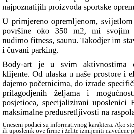
najpoznatijih proizvođa sportske opreme
U primjereno opremljenom, svijetlom 
površine oko 350 m2, mi svojim c
nudimo fitness, saunu. Takodjer im st
i čuvani parking.
Body-art je u svim aktivnostima o
klijente. Od ulaska u naše prostore i 
dajemo početnicima, do izrade specifi
prilagodjenih željama i mogućnos
posjetioca, specijalizirani uposlenic
maksimalne predusretljivosti na raspol
Uneseni podaci su informativnog karaktera. Ako ste
ili uposlenik ove firme i želite izmijeniti navedene 