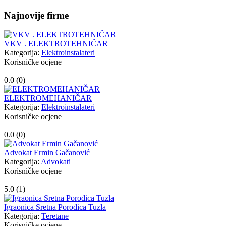
Najnovije firme
VKV . ELEKTROTEHNIČAR
Kategorija:
Elektroinstalateri
Korisničke ocjene
0.0 (
0
)
ELEKTROMEHANIČAR
Kategorija:
Elektroinstalateri
Korisničke ocjene
0.0 (
0
)
Advokat Ermin Gačanović
Kategorija:
Advokati
Korisničke ocjene
5.0 (
1
)
Igraonica Sretna Porodica Tuzla
Kategorija:
Teretane
Korisničke ocjene