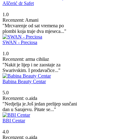
Aščerić dr Safet
1.0
Recenzent: Amani
"Mrcvarenje od sat vremena po
plombi koja traje dva mjeseca..."
SWAN - Preciosa
1.0
Recenzent: arma cihilaz
"Nakit je lijep i ne zaostaje za
Swarivskim. I prodavačice..."
Babina Beauty Centar
5.0
Recenzent: o.aida
"Nedjelja je.Još jedan prelijep sunčani
dan u Sarajevu. Pitate se..."
BBI Centar
4.0
Recenzent: o.aida