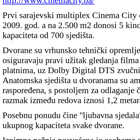
http://www.cinemacity.ba/
Prvi sarajevski multiplex Cinema City 
2009. god. a na 2.500 m2 donosi 5 ki
kapaciteta od 700 sjedišta.
Dvorane su vrhunsko tehnički opremlje
osiguravaju pravi užitak gledanja filma 
platnima, uz Dolby Digital DTS zvučn
Anatomska sjedišta u dvoranama su amf
raspoređena, s postoljem za odlaganje ča
razmak između redova iznosi 1,2 metar
Posebnu ponudu čine "ljubavna sjedal
ukupnog kapaciteta svake dvorane.