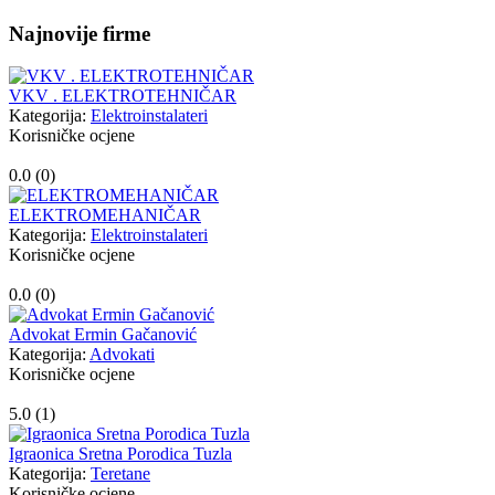
Najnovije firme
VKV . ELEKTROTEHNIČAR
Kategorija:
Elektroinstalateri
Korisničke ocjene
0.0 (
0
)
ELEKTROMEHANIČAR
Kategorija:
Elektroinstalateri
Korisničke ocjene
0.0 (
0
)
Advokat Ermin Gačanović
Kategorija:
Advokati
Korisničke ocjene
5.0 (
1
)
Igraonica Sretna Porodica Tuzla
Kategorija:
Teretane
Korisničke ocjene