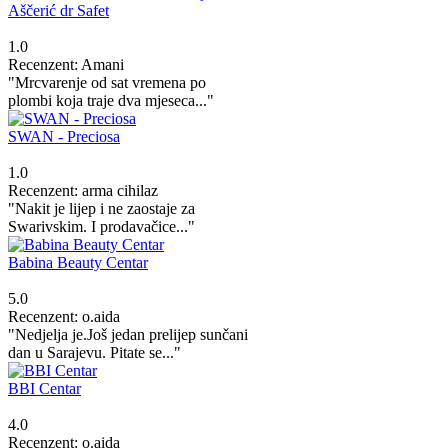
Aščerić dr Safet
1.0
Recenzent: Amani
"Mrcvarenje od sat vremena po
plombi koja traje dva mjeseca..."
SWAN - Preciosa
1.0
Recenzent: arma cihilaz
"Nakit je lijep i ne zaostaje za
Swarivskim. I prodavačice..."
Babina Beauty Centar
5.0
Recenzent: o.aida
"Nedjelja je.Još jedan prelijep sunčani
dan u Sarajevu. Pitate se..."
BBI Centar
4.0
Recenzent: o.aida