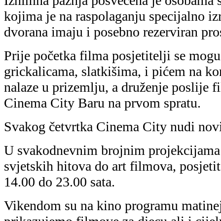
Iznimna pažnja posvećena je osobama 
kojima je na raspolaganju specijalno i
dvorana imaju i posebno rezerviran pros
Prije početka filma posjetitelji se mog
grickalicama, slatkišima, i pićem na k
nalaze u prizemlju, a druženje poslije f
Cinema City Baru na prvom spratu.
Svakog četvrtka Cinema City nudi nov
U svakodnevnim brojnim projekcijama 
svjetskih hitova do art filmova, posjeti
14.00 do 23.00 sata.
Vikendom su na kino programu matinej