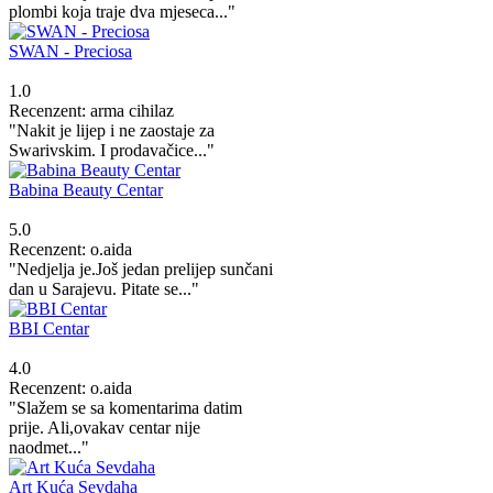
plombi koja traje dva mjeseca..."
SWAN - Preciosa
1.0
Recenzent: arma cihilaz
"Nakit je lijep i ne zaostaje za
Swarivskim. I prodavačice..."
Babina Beauty Centar
5.0
Recenzent: o.aida
"Nedjelja je.Još jedan prelijep sunčani
dan u Sarajevu. Pitate se..."
BBI Centar
4.0
Recenzent: o.aida
"Slažem se sa komentarima datim
prije. Ali,ovakav centar nije
naodmet..."
Art Kuća Sevdaha