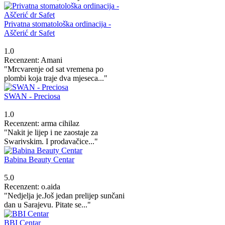
Privatna stomatološka ordinacija -
Aščerić dr Safet
1.0
Recenzent: Amani
"Mrcvarenje od sat vremena po
plombi koja traje dva mjeseca..."
SWAN - Preciosa
1.0
Recenzent: arma cihilaz
"Nakit je lijep i ne zaostaje za
Swarivskim. I prodavačice..."
Babina Beauty Centar
5.0
Recenzent: o.aida
"Nedjelja je.Još jedan prelijep sunčani
dan u Sarajevu. Pitate se..."
BBI Centar