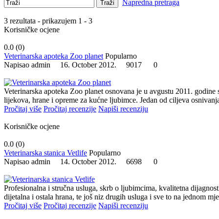
Napredna pretraga
Traži
3 rezultata - prikazujem 1 - 3
Korisničke ocjene
0.0 (
0
)
Veterinarska apoteka Zoo planet
Popularno
Napisao admin 16. October 2012.
9017
0
Veterinarska apoteka Zoo planet osnovana je u avgustu 2011. godine
lijekova, hrane i opreme za kućne ljubimce. Jedan od ciljeva osnivanja
Pročitaj više
Pročitaj recenzije
Napiši recenziju
Korisničke ocjene
0.0 (
0
)
Veterinarska stanica Vetlife
Popularno
Napisao admin 14. October 2012.
6698
0
Profesionalna i stručna usluga, skrb o ljubimcima, kvalitetna dijagnosti
dijetalna i ostala hrana, te još niz drugih usluga i sve to na jednom mje
Pročitaj više
Pročitaj recenzije
Napiši recenziju