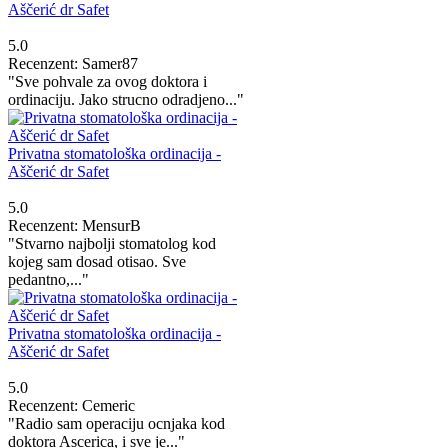
Aščerić dr Safet
5.0
Recenzent: Samer87
"Sve pohvale za ovog doktora i
ordinaciju. Jako strucno odradjeno..."
Privatna stomatološka ordinacija -
Aščerić dr Safet
5.0
Recenzent: MensurB
"Stvarno najbolji stomatolog kod
kojeg sam dosad otisao. Sve
pedantno,..."
Privatna stomatološka ordinacija -
Aščerić dr Safet
5.0
Recenzent: Cemeric
"Radio sam operaciju ocnjaka kod
doktora Ascerica, i sve je..."