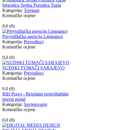
Igraonica Sretna Porodica Tuzla
Kategorija:
Teretane
Korisničke ocjene
0.0 (
0
)
Prevodilačka agencija Linguance
Kategorija:
Prevodioci
Korisničke ocjene
0.0 (
0
)
SUDSKI TUMAČI SARAJEVO
Kategorija:
Prevodioci
Korisničke ocjene
0.0 (
0
)
BiH Pravo - Besplatni neprofitabilni
pravni portal
Kategorija:
Savjetovanje
Korisničke ocjene
0.0 (
0
)