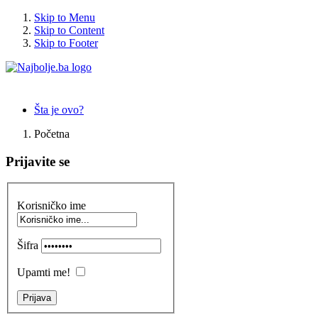
Skip to Menu
Skip to Content
Skip to Footer
Šta je ovo?
Početna
Prijavite se
Korisničko ime
Šifra
Upamti me!