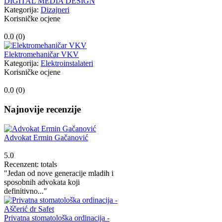
DIGITAL MEDIA DESIGN
Kategorija:
Dizajneri
Korisničke ocjene
0.0 (
0
)
Elektromehaničar VKV
Kategorija:
Elektroinstalateri
Korisničke ocjene
0.0 (
0
)
Najnovije recenzije
Advokat Ermin Gačanović
5.0
Recenzent: totals
"Jedan od nove generacije mladih i
sposobnih advokata koji
definitivno..."
Privatna stomatološka ordinacija -