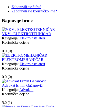
Zaboravili ste šifru?
Zaboravili ste korisničko ime?
Najnovije firme
VKV . ELEKTROTEHNIČAR
Kategorija:
Elektroinstalateri
Korisničke ocjene
0.0 (
0
)
ELEKTROMEHANIČAR
Kategorija:
Elektroinstalateri
Korisničke ocjene
0.0 (
0
)
Advokat Ermin Gačanović
Kategorija:
Advokati
Korisničke ocjene
5.0 (
1
)