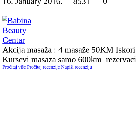
16. January 2016.
8531
0
Akcija masaža : 4 masaže 50KM Iskoris
Kursevi masaza samo 600km rezervac
Pročitaj više
Pročitaj recenzije
Napiši recenziju