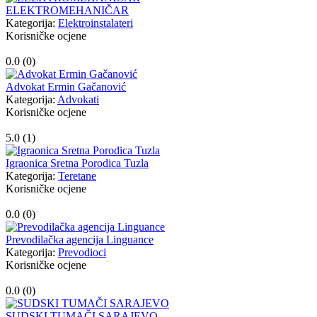
ELEKTROMEHANIČAR
Kategorija:
Elektroinstalateri
Korisničke ocjene
0.0 (
0
)
Advokat Ermin Gačanović
Kategorija:
Advokati
Korisničke ocjene
5.0 (
1
)
Igraonica Sretna Porodica Tuzla
Kategorija:
Teretane
Korisničke ocjene
0.0 (
0
)
Prevodilačka agencija Linguance
Kategorija:
Prevodioci
Korisničke ocjene
0.0 (
0
)
SUDSKI TUMAČI SARAJEVO