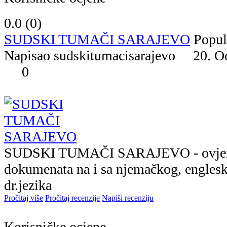
0.0 (
0
)
SUDSKI TUMAČI SARAJEVO
Popul
Napisao sudskitumacisarajevo 20. 
0
SUDSKI TUMAČI SARAJEVO - ovjere
dokumenata na i sa njemačkog, englesk
dr.jezika
Pročitaj više
Pročitaj recenzije
Napiši recenziju
Korisničke ocjene