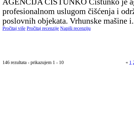
AGENCIJA ČISTUNKO Čistunko je agen
profesionalnom uslugom čišćenja i odr
poslovnih objekata. Vrhunske mašine i.
Pročitaj više
Pročitaj recenzije
Napiši recenziju
146 rezultata - prikazujem 1 - 10
«
1