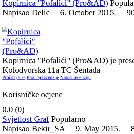
Kopirnica "Pofalici" (Pro&AD)
Popula
Napisao Delic 6. October 2015.
9
Kopirnica "Pofalići" (Pro&AD) je prese
Kolodvorska 11a TC Šentada
Pročitaj više
Pročitaj recenzije
Napiši recenziju
Korisničke ocjene
0.0 (
0
)
Svjetlost Graf
Popularno
Napisao Bekir_SA 9. May 2015.