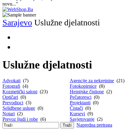
novu..."
Sarajevo
Uslužne djelatnosti
Uslužne djelatnosti
Advokati
(7)
Agencije za nekretnine
(21)
Fotografi
(4)
Fotokopirnice
(8)
Kozmetički saloni
(23)
Hemijske čistione
(2)
Optičari
(0)
Pečatoresci
(0)
Prevodioci
(3)
Projektanti
(0)
Selidbene usluge
(0)
Čistači
(0)
Notari
(2)
Kursevi
(9)
Prevoz ljudi i robe
(6)
Savjetovanje
(2)
Napredna pretraga
Traži