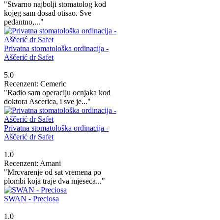
"Stvarno najbolji stomatolog kod
kojeg sam dosad otisao. Sve
pedantno,..."
Privatna stomatološka ordinacija -
Aščerić dr Safet
5.0
Recenzent: Cemeric
"Radio sam operaciju ocnjaka kod
doktora Ascerica, i sve je..."
Privatna stomatološka ordinacija -
Aščerić dr Safet
1.0
Recenzent: Amani
"Mrcvarenje od sat vremena po
plombi koja traje dva mjeseca..."
SWAN - Preciosa
1.0