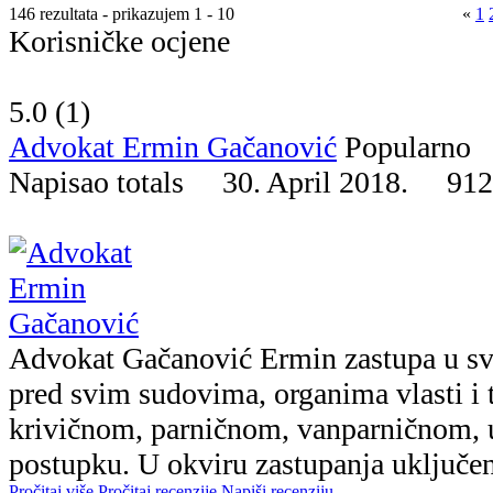
146 rezultata - prikazujem 1 - 10
«
1
Korisničke ocjene
5.0 (
1
)
Advokat Ermin Gačanović
Popularno
Napisao totals 30. April 2018.
912
Advokat Gačanović Ermin zastupa u s
pred svim sudovima, organima vlasti i 
krivičnom, parničnom, vanparničnom,
postupku. U okviru zastupanja uključeno
Pročitaj više
Pročitaj recenzije
Napiši recenziju