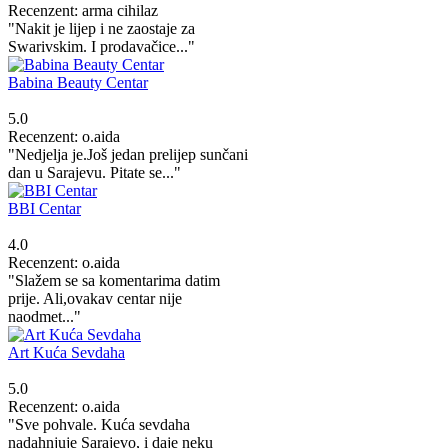
Recenzent: arma cihilaz
"Nakit je lijep i ne zaostaje za
Swarivskim. I prodavačice..."
Babina Beauty Centar
5.0
Recenzent: o.aida
"Nedjelja je.Još jedan prelijep sunčani
dan u Sarajevu. Pitate se..."
BBI Centar
4.0
Recenzent: o.aida
"Slažem se sa komentarima datim
prije. Ali,ovakav centar nije
naodmet..."
Art Kuća Sevdaha
5.0
Recenzent: o.aida
"Sve pohvale. Kuća sevdaha
nadahnjuje Sarajevo, i daje neku