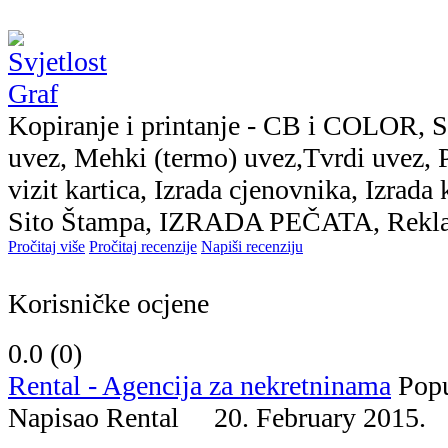
Kopiranje i printanje - CB i COLOR, Sk
uvez, Mehki (termo) uvez,Tvrdi uvez, Pl
vizit kartica, Izrada cjenovnika, Izrad
Sito Štampa, IZRADA PEČATA, Reklame
Pročitaj više
Pročitaj recenzije
Napiši recenziju
Korisničke ocjene
0.0 (
0
)
Rental - Agencija za nekretninama
Pop
Napisao Rental 20. February 2015