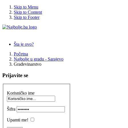
Skip to Menu
Skip to Content
Skip to Footer
Šta je ovo?
Početna
Najbolje u gradu - Sarajevo
Građevinarstvo
Prijavite se
Korisničko ime
Šifra
Upamti me!