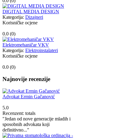
0.0 (
0
)
DIGITAL MEDIA DESIGN
Kategorija:
Dizajneri
Korisničke ocjene
0.0 (
0
)
Elektromehaničar VKV
Kategorija:
Elektroinstalateri
Korisničke ocjene
0.0 (
0
)
Najnovije recenzije
Advokat Ermin Gačanović
5.0
Recenzent: totals
"Jedan od nove generacije mladih i
sposobnih advokata koji
definitivno..."