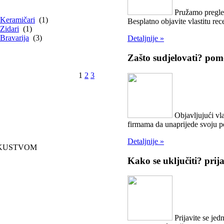
Pružamo pregled
Keramičari
(1)
Besplatno objavite vlastitu rece
Zidari
(1)
Bravarija
(3)
Detaljnije »
Zašto sudjelovati?
pomo
1
2
3
Objavljujući vla
firmama da unaprijede svoju 
Detaljnije »
SKUSTVOM
Kako se uključiti?
prij
Prijavite se jed