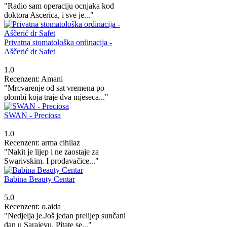
"Radio sam operaciju ocnjaka kod
doktora Ascerica, i sve je..."
Privatna stomatološka ordinacija -
Aščerić dr Safet
1.0
Recenzent: Amani
"Mrcvarenje od sat vremena po
plombi koja traje dva mjeseca..."
SWAN - Preciosa
1.0
Recenzent: arma cihilaz
"Nakit je lijep i ne zaostaje za
Swarivskim. I prodavačice..."
Babina Beauty Centar
5.0
Recenzent: o.aida
"Nedjelja je.Još jedan prelijep sunčani
dan u Sarajevu. Pitate se..."