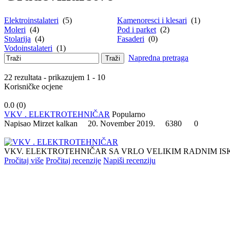
Elektroinstalateri
(5)
Kamenoresci i klesari
(1)
Moleri
(4)
Pod i parket
(2)
Stolarija
(4)
Fasaderi
(0)
Vodoinstalateri
(1)
Napredna pretraga
Traži
22 rezultata - prikazujem 1 - 10
Korisničke ocjene
0.0 (
0
)
VKV . ELEKTROTEHNIČAR
Popularno
Napisao Mirzet kalkan 20. November 2019.
6380
0
VKV. ELEKTROTEHNIČAR SA VRLO VELIKIM RADNIM I
Pročitaj više
Pročitaj recenzije
Napiši recenziju