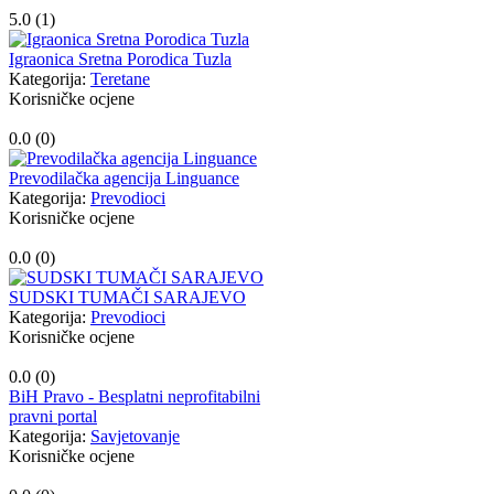
5.0 (
1
)
Igraonica Sretna Porodica Tuzla
Kategorija:
Teretane
Korisničke ocjene
0.0 (
0
)
Prevodilačka agencija Linguance
Kategorija:
Prevodioci
Korisničke ocjene
0.0 (
0
)
SUDSKI TUMAČI SARAJEVO
Kategorija:
Prevodioci
Korisničke ocjene
0.0 (
0
)
BiH Pravo - Besplatni neprofitabilni
pravni portal
Kategorija:
Savjetovanje
Korisničke ocjene