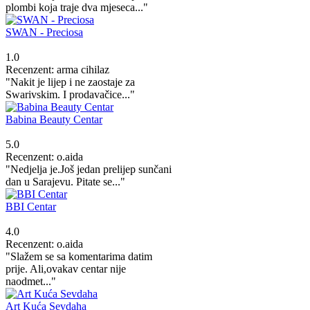
plombi koja traje dva mjeseca..."
SWAN - Preciosa
1.0
Recenzent: arma cihilaz
"Nakit je lijep i ne zaostaje za
Swarivskim. I prodavačice..."
Babina Beauty Centar
5.0
Recenzent: o.aida
"Nedjelja je.Još jedan prelijep sunčani
dan u Sarajevu. Pitate se..."
BBI Centar
4.0
Recenzent: o.aida
"Slažem se sa komentarima datim
prije. Ali,ovakav centar nije
naodmet..."
Art Kuća Sevdaha