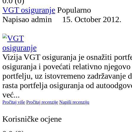
0.0 (
0
)
VGT osiguranje
Popularno
Napisao admin 15. October 2012.
Vizija VGT osiguranja je osnažiti portf
osiguranja i povećati relativno njego
portfelju, uz istovremeno zadržavanje 
rasta portfelja osiguranja od autoodgovo
već...
Pročitaj više
Pročitaj recenzije
Napiši recenziju
Korisničke ocjene