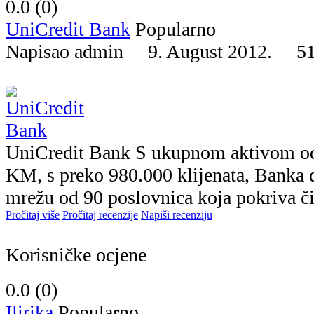
0.0 (
0
)
UniCredit Bank
Popularno
Napisao admin 9. August 2012.
5
UniCredit Bank S ukupnom aktivom od 
KM, s preko 980.000 klijenata, Banka 
mrežu od 90 poslovnica koja pokriva čit
Pročitaj više
Pročitaj recenzije
Napiši recenziju
Korisničke ocjene
0.0 (
0
)
Ilirika
Popularno