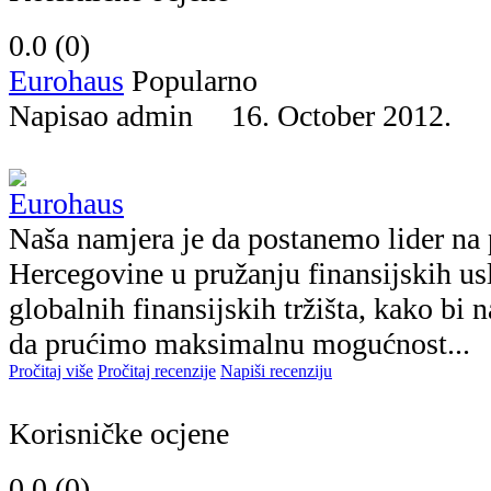
0.0 (
0
)
Eurohaus
Popularno
Napisao admin 16. October 2012.
Naša namjera je da postanemo lider na
Hercegovine u pružanju finansijskih us
globalnih finansijskih tržišta, kako bi
da prućimo maksimalnu mogućnost...
Pročitaj više
Pročitaj recenzije
Napiši recenziju
Korisničke ocjene
0.0 (
0
)