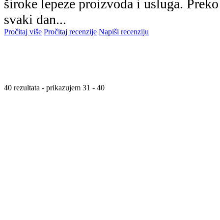
široke lepeze proizvoda i usluga. Prek
svaki dan...
Pročitaj više
Pročitaj recenzije
Napiši recenziju
40 rezultata - prikazujem 31 - 40