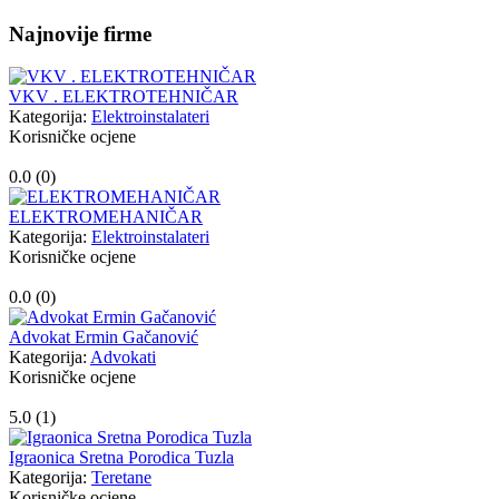
Najnovije firme
VKV . ELEKTROTEHNIČAR
Kategorija:
Elektroinstalateri
Korisničke ocjene
0.0 (
0
)
ELEKTROMEHANIČAR
Kategorija:
Elektroinstalateri
Korisničke ocjene
0.0 (
0
)
Advokat Ermin Gačanović
Kategorija:
Advokati
Korisničke ocjene
5.0 (
1
)
Igraonica Sretna Porodica Tuzla
Kategorija:
Teretane
Korisničke ocjene