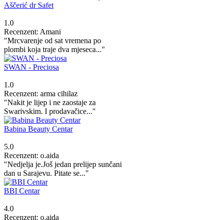
Aščerić dr Safet
1.0
Recenzent: Amani
"Mrcvarenje od sat vremena po
plombi koja traje dva mjeseca..."
SWAN - Preciosa
1.0
Recenzent: arma cihilaz
"Nakit je lijep i ne zaostaje za
Swarivskim. I prodavačice..."
Babina Beauty Centar
5.0
Recenzent: o.aida
"Nedjelja je.Još jedan prelijep sunčani
dan u Sarajevu. Pitate se..."
BBI Centar
4.0
Recenzent: o.aida