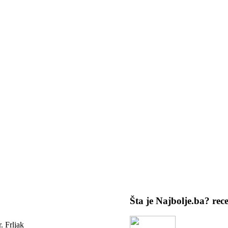
Šta je Najbolje.ba?
rec
. Frljak