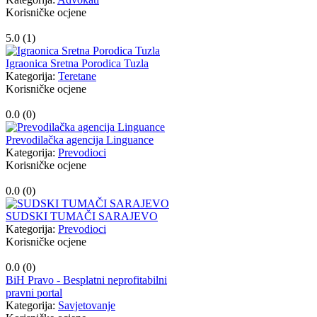
Korisničke ocjene
5.0 (
1
)
Igraonica Sretna Porodica Tuzla
Kategorija:
Teretane
Korisničke ocjene
0.0 (
0
)
Prevodilačka agencija Linguance
Kategorija:
Prevodioci
Korisničke ocjene
0.0 (
0
)
SUDSKI TUMAČI SARAJEVO
Kategorija:
Prevodioci
Korisničke ocjene
0.0 (
0
)
BiH Pravo - Besplatni neprofitabilni
pravni portal
Kategorija:
Savjetovanje