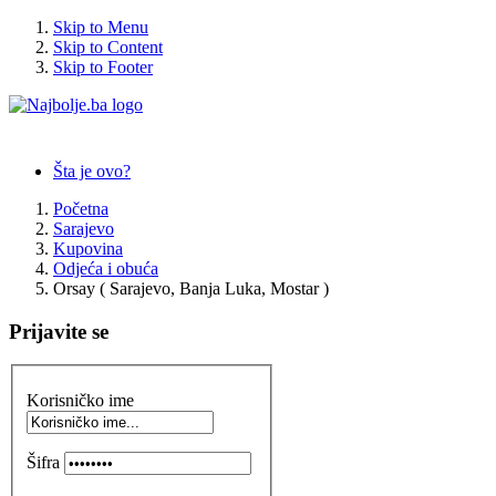
Skip to Menu
Skip to Content
Skip to Footer
Šta je ovo?
Početna
Sarajevo
Kupovina
Odjeća i obuća
Orsay ( Sarajevo, Banja Luka, Mostar )
Prijavite se
Korisničko ime
Šifra