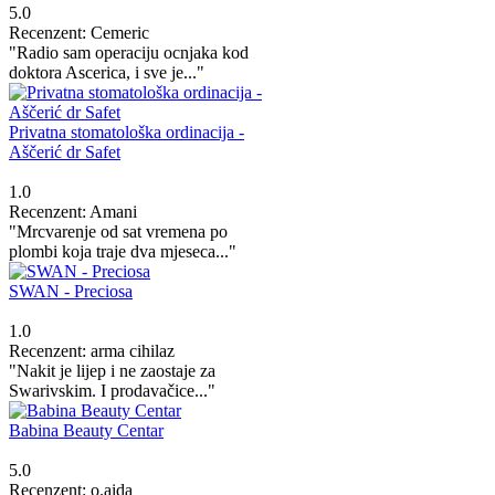
5.0
Recenzent: Cemeric
"Radio sam operaciju ocnjaka kod
doktora Ascerica, i sve je..."
Privatna stomatološka ordinacija -
Aščerić dr Safet
1.0
Recenzent: Amani
"Mrcvarenje od sat vremena po
plombi koja traje dva mjeseca..."
SWAN - Preciosa
1.0
Recenzent: arma cihilaz
"Nakit je lijep i ne zaostaje za
Swarivskim. I prodavačice..."
Babina Beauty Centar
5.0
Recenzent: o.aida