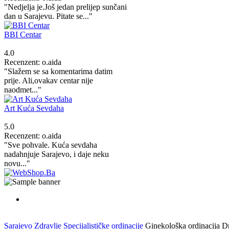
"Nedjelja je.Još jedan prelijep sunčani
dan u Sarajevu. Pitate se..."
BBI Centar
4.0
Recenzent: o.aida
"Slažem se sa komentarima datim
prije. Ali,ovakav centar nije
naodmet..."
Art Kuća Sevdaha
5.0
Recenzent: o.aida
"Sve pohvale. Kuća sevdaha
nadahnjuje Sarajevo, i daje neku
novu..."
Sarajevo
Zdravlje
Specijalističke ordinacije
Ginekološka ordinacija Dr