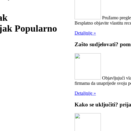
ak
Pružamo pregled
Besplatno objavite vlastitu rece
Popularno
Detaljnije »
Zašto sudjelovati?
pomo
Objavljujući vla
firmama da unaprijede svoju 
Detaljnije »
Kako se uključiti?
prij