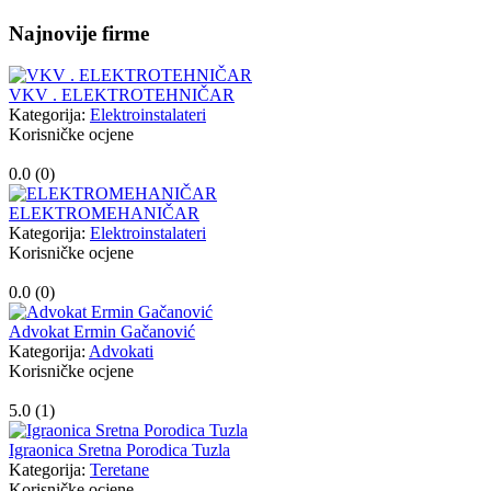
Najnovije firme
VKV . ELEKTROTEHNIČAR
Kategorija:
Elektroinstalateri
Korisničke ocjene
0.0 (
0
)
ELEKTROMEHANIČAR
Kategorija:
Elektroinstalateri
Korisničke ocjene
0.0 (
0
)
Advokat Ermin Gačanović
Kategorija:
Advokati
Korisničke ocjene
5.0 (
1
)
Igraonica Sretna Porodica Tuzla
Kategorija:
Teretane
Korisničke ocjene