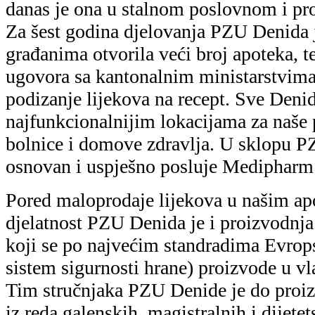
danas je ona u stalnom poslovnom i p
Za šest godina djelovanja PZU Denida j
građanima otvorila veći broj apoteka, t
ugovora sa kantonalnim ministarstvim
podizanje lijekova na recept. Sve Denid
najfunkcionalnijim lokacijama za naše
bolnice i domove zdravlja. U sklopu 
osnovan i uspješno posluje Medipharm 
Pored maloprodaje lijekova u našim a
djelatnost PZU Denida je i proizvodnja 
koji se po najvećim standradima Evr
sistem sigurnosti hrane) proizvode u vla
Tim stručnjaka PZU Denide je do proiz
iz reda galenskih, magistralnih i dijet