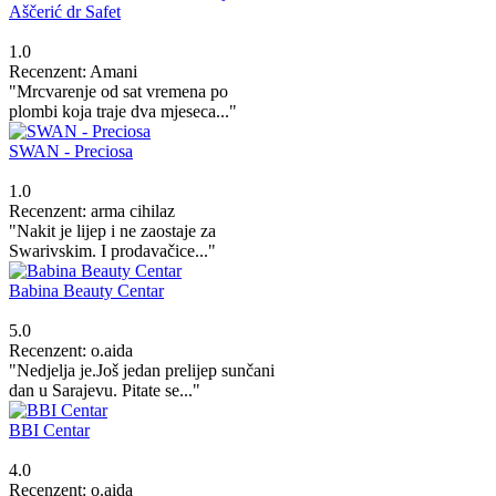
Aščerić dr Safet
1.0
Recenzent: Amani
"Mrcvarenje od sat vremena po
plombi koja traje dva mjeseca..."
SWAN - Preciosa
1.0
Recenzent: arma cihilaz
"Nakit je lijep i ne zaostaje za
Swarivskim. I prodavačice..."
Babina Beauty Centar
5.0
Recenzent: o.aida
"Nedjelja je.Još jedan prelijep sunčani
dan u Sarajevu. Pitate se..."
BBI Centar
4.0
Recenzent: o.aida